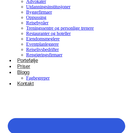
Advokater
Utdanningsinstitusjoner
Byggefirmaer
Oppussing
Reisebyråer
Treningssentre og personlige trenere
Restauranter og hoteller
Eiendomsmeglere
Eventplanleggere
Reiselivsbedrifter
Rengjøringsfirmaer
Portefølje
Priser
Blogg
Fagbegreper
Kontakt
Helsevesen og velvære
Klinikker