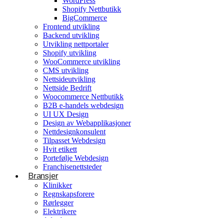
WordPress
Shopify Nettbutikk
BigCommerce
Konsulentvirksomhet og partnerskap
Frontend utvikling
Backend utvikling
Nettdesignkonsulent
Utvikling nettportaler
Hvit etikett
Shopify utvikling
WooCommerce utvikling
CMS utvikling
E-handelsløsning
Nettsideutvikling
Nettside Bedrift
Woocommerce Nettbutikk
Woocommerce Nettbutikk
Shopify utvikling
B2B e-handels webdesign
UI UX Design
WooCommerce utvikling
Byggetjenester
Design av Webapplikasjoner
Betjener
Nettdesignkonsulent
Byggefirmaer
WordPress
Tilpasset Webdesign
Hvit etikett
Shopify Nettbutikk
Portefølje Webdesign
BigCommerce
Franchisenettsteder
Bransjer
Ønsker du å bygge din tilstedeværelse på nett i
Klinikker
Norge?
Regnskapsforere
Rørlegger
Få et tilbud
Elektrikere