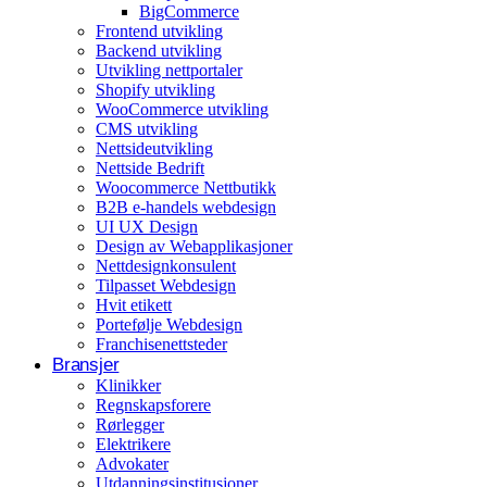
BigCommerce
Arrangementer og opplevelser
Frontend utvikling
Backend utvikling
Eventplanleggere
Utvikling nettportaler
Shopify utvikling
WooCommerce utvikling
CMS utvikling
Nettsideutvikling
Nettside Bedrift
Woocommerce Nettbutikk
B2B e-handels webdesign
UI UX Design
Design av Webapplikasjoner
Nettdesignkonsulent
Tilpasset Webdesign
Hvit etikett
Portefølje Webdesign
Franchisenettsteder
Bransjer
Klinikker
Regnskapsforere
Rørlegger
Elektrikere
Advokater
Utdanningsinstitusjoner