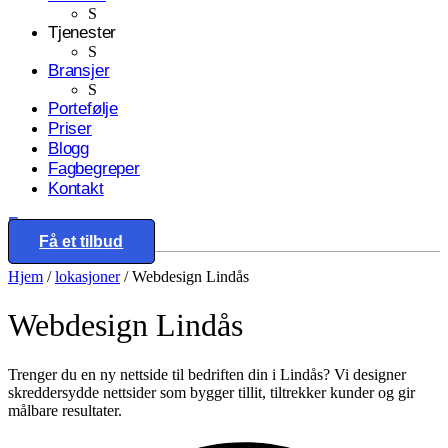
S
Tjenester
S
Bransjer
S
Portefølje
Priser
Blogg
Fagbegreper
Kontakt
Eng
Få et tilbud
Hjem
/
lokasjoner
/
Webdesign Lindås
Webdesign
Lindås
Trenger du en ny nettside til bedriften din i Lindås? Vi designer
skreddersydde nettsider som bygger tillit, tiltrekker kunder og gir
målbare resultater.