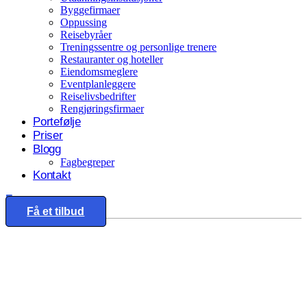
Byggefirmaer
Oppussing
Reisebyråer
Treningssentre og personlige trenere
Restauranter og hoteller
Eiendomsmeglere
Eventplanleggere
Reiselivsbedrifter
Rengjøringsfirmaer
Portefølje
Priser
Blogg
Fagbegreper
Kontakt
Eng
Få et tilbud