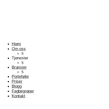
Profesjonelle tjenester
Advokater
Hjem
Om oss
S
Tjenester
S
Bransjer
S
Portefølje
Priser
Blogg
Fagbegreper
Kontakt