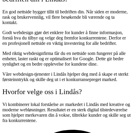
En god nettside bygger tillit til bedriften din. Når siden er moderne,
rask og brukervennlig, vil flere besøkende bli værende og ta
kontakt.
Godt webdesign gjør det enklere for kunder å finne informasjon,
forstå hva du tilbyr og velge deg fremfor konkurrentene. Derfor er
en profesjonell nettside en viktig investering for alle bedrifter.
Med riktig webdesignfirma får du en nettside som fungerer på alle
enheter, laster raskt og er optimalisert for Google. Dette gir bedre
synlighet og en bedre opplevelse for kundene dine.
Våre webdesign-tjenester i Lindås hjelper deg med å skape et sterkt
førsteinntrykk og skille deg ut i et konkurransepreget marked.
Hvorfor velge oss i Lindås?
Vi kombinerer lokal forståelse av markedet i Lindås med kreative og
moderne webløsninger. Resultatet er en sterk digital tilstedeværelse
som hjelper merkevaren din å vokse, tiltrekke kunder og skille seg ut
fra konkurrentene.