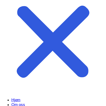
Start prosjektet ditt med oss
Klar til å gjøre ideen din om til en kraftfull digital opplevelse?
Vårt Nettsidedesign.no-team er her for å designe, bygge og
utvikle nettstedet ditt.
Få et tilbud
Hjem
Om oss