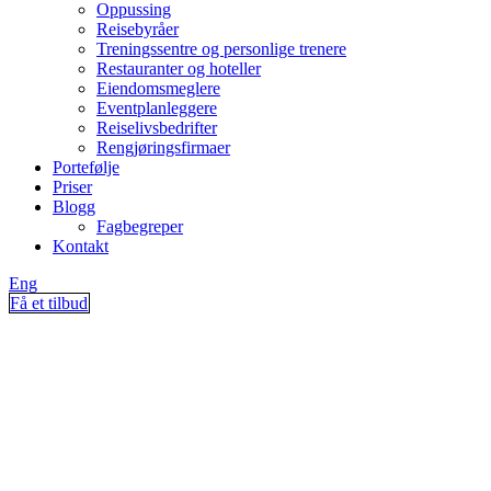
Oppussing
Reisebyråer
Treningssentre og personlige trenere
Restauranter og hoteller
Eiendomsmeglere
Eventplanleggere
Reiselivsbedrifter
Rengjøringsfirmaer
Portefølje
Priser
Blogg
Fagbegreper
Kontakt
Eng
Få et tilbud