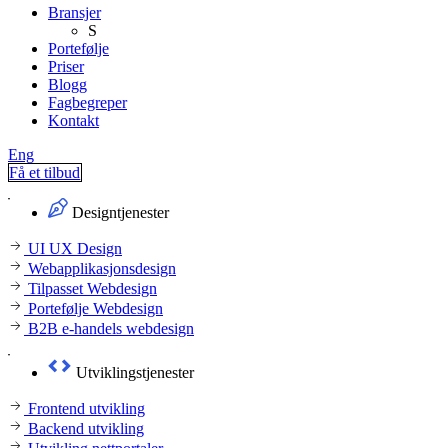
Bransjer
S
Portefølje
Priser
Blogg
Fagbegreper
Kontakt
Eng
Få et tilbud
Designtjenester
UI UX Design
Webapplikasjonsdesign
Tilpasset Webdesign
Portefølje Webdesign
B2B e-handels webdesign
Utviklingstjenester
Frontend utvikling
Backend utvikling