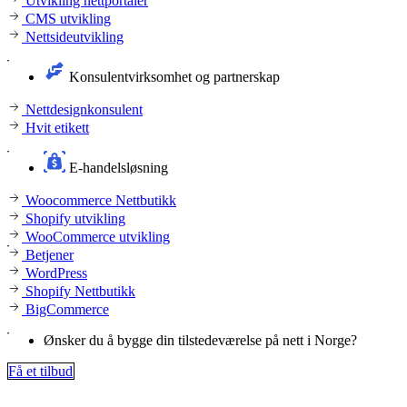
Utvikling nettportaler
CMS utvikling
Nettsideutvikling
Konsulentvirksomhet og partnerskap
Nettdesignkonsulent
Hvit etikett
E-handelsløsning
Woocommerce Nettbutikk
Shopify utvikling
WooCommerce utvikling
Betjener
WordPress
Shopify Nettbutikk
BigCommerce
Ønsker du å bygge din tilstedeværelse på nett i Norge?
Få et tilbud