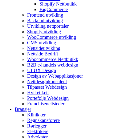
Shopify Nettbutikk
BigCommerce
Frontend utvikling
Backend utvikling
Utvikling nettportaler
Shopify utvikling
WooCommerce utvikling
CMS utvikling
Nettsideutvikling
Nettside Bedrift
Woocommerce Nettbutikk
B2B e-handels webdesign
UI UX Design
Design av Webapplikasjoner
Nettdesignkonsulent
Tilpasset Webdesign
Hvit etikett
Portefølje Webdesign
Franchisenettsteder
Bransjer
Klinikker
Regnskapsforere
Rørlegger
Elektrikere
Advokater