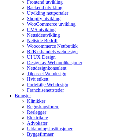
Frontend utvikling
Backend utvikling
Utvikling nettportaler
Shopify utvikling
WooCommerce utvikling
CMS utvikling
Nettsideutvikling
Nettside Bedrift
Woocommerce Nettbutikk
B2B e-handels webdesign
UI UX Design
Design av Webapplikasjoner
Nettdesignkonsulent
Tilpasset Webdesign
Hvit etikett
Portefølje Webdesign
Franchisenettsteder
Bransjer
Klinikker
Regnskapsforere
Rørlegger
Elektrikere
Advokater
Utdanningsinstitusjoner
Byggefirmaer