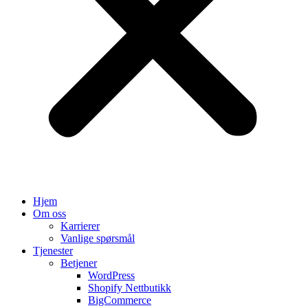
Hjem
Om oss
Karrierer
Vanlige spørsmål
Tjenester
Betjener
WordPress
Shopify Nettbutikk
BigCommerce