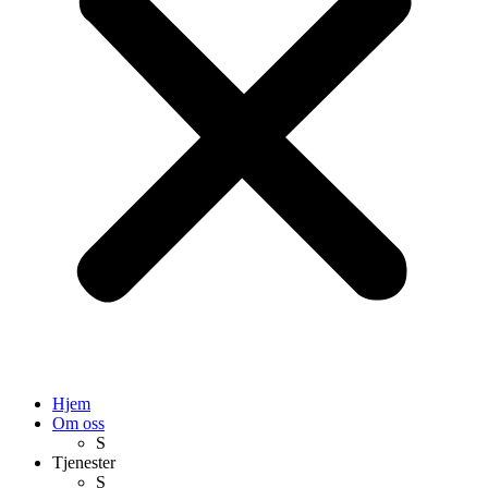
Hjem
Om oss
S
Tjenester
S