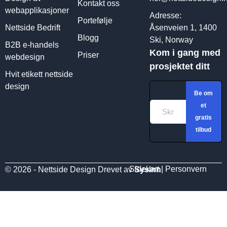
Kontakt oss
webapplikasjoner
Adresse:
Portefølje
Nettside Bedrift
Åsenveien 1, 1400
Blogg
Ski, Norway
B2B e-handels
Kom i gang med
Priser
webdesign
prosjektet ditt
Hvit etikett nettside
design
Be om
et
gratis
tilbud
Sidekart
|
Personvern
© 2026 - Nettside Design Drevet av
Sysinn