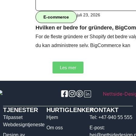
juli 23, 2026
E-commerce
Hvilken er bedre for gründere, BigCom
For de fleste gründere er Shopify det bedre val
du kan administrere selv. BigCommerce kan
Les mer
TJENESTER
HURTIGLENKER
KONTAKT
Tilpasset
Hjem
Tel: +47-940 55 555
Webdesigntjeneste
Om oss
E-post:
Design av
hei@nettsidedesign.