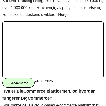
Backend utvikling i Norge koster vanligvis mellom 30 000 og
over 1 000 000 kroner, avhengig av prosjektets størrelse og
kompleksitet. Backend utviklere i Norge
Behandle ditt samtykke
For å gi best mulig opplevelse bruker vi
informasjonskapsler for å lagre eller få tilgang til
enhetsdata. Å nekte samtykke kan begrense enkelte
funksjoner.
Nødvendig
Preferanser
Statistikk
Markedsføring
juli 30, 2026
E-commerce
Hva er BigCommerce plattformen, og hvordan
fungerer BigCommerce?
BigCommerce is a cloud-based e-commerce platform that