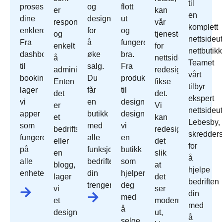
til
prosessene
og
flott
er
kan
en
dine
designet
ut
responsivt
vår
komplett
enklere.
for
og
og
tjeneste
nettsideut
Fra
å
fungerer
enkelt
for
nettbutikk
dashbord
øke
bra.
å
nettside
Teamet
til
salg.
Fra
administrere.
redesign
vårt
bookingsystemer
Du
produktoppsett
Enten
fikse
tilbyr
lager
får
til
det
det.
ekspert
vi
en
design
er
Vi
nettsideut
apper
butikk
designer
et
kan
Lebesby,
som
med
vi
bedriftsnettsted
redesign
skredder
fungerer
alle
en
eller
det
for
på
funksjonene
butikk
en
slik
å
alle
bedriften
som
blogg,
at
hjelpe
enheter.
din
hjelper
lager
det
bedriften
trenger.
deg
vi
ser
din
med
et
moderne
med
å
design
ut,
å
selge