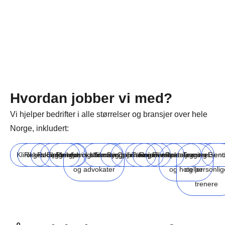
Hvordan jobber vi med?
Vi hjelper bedrifter i alle størrelser og bransjer over hele
Norge, inkludert:
Klinikker
Regnskapsførere
Rørleggere
Elektrikere
Rengjøringsfirmaer
Advokatfirmaer
Utdanningsinstitusjoner
Byggefirmaer
Oppussingsfirmaer
Turisme
Reiselivsbransjen
Eventplanleggere
Restauranter
Treningssent
Eien
og advokater
og hoteller
og personlig
trenere