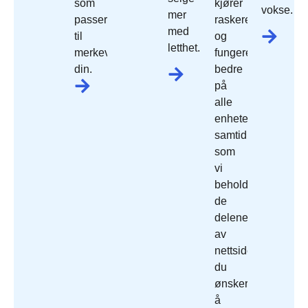
som
kjører
vokse.
mer
passer
raskere
med
til
og
letthet.
merkevaren
fungerer
din.
bedre
på
alle
enheter,
samtidig
som
vi
beholder
de
delene
av
nettside
du
ønsker
å