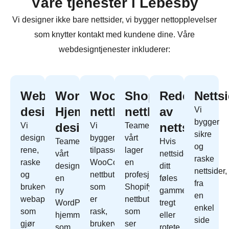
Våre tjenester i Lebesby
Vi designer ikke bare nettsider, vi bygger nettopplevelser
som knytter kontakt med kundene dine. Våre
webdesigntjenester inkluderer:
Webapp
WordPress
WooCommerce
Shopify
Redesign
Netts
design
Hjemmeside
nettbutikk
nettbutikk
av
Vi
bygger
design
nettside
Vi
Vi
Teamet
sikre
designer
bygger
vårt
Teamet
Hvis
og
rene,
tilpassede
lager
vårt
nettside
raske
raske
WooCommerce
en
designer
ditt
nettsider,
og
nettbutikk
profesjonell
en
føles
fra
brukervennlige
som
Shopify
ny
gammelt,
en
webapper
er
nettbutikk
WordPress
tregt
enkel
som
rask,
som
hjemmeside
eller
side
gjør
brukervennlig
ser
som
rotete,