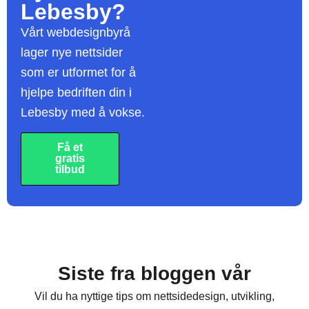
Lebesby?
Vårt webdesignbyrå
lager nye nettsider
som er utformet for å
hjelpe bedriften din i
Lebesby med å vokse.
Få et
gratis
tilbud
Siste fra bloggen vår
Vil du ha nyttige tips om nettsidedesign, utvikling,