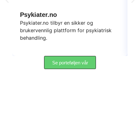
Psykiater.no
D
Psykiater.no tilbyr en sikker og
Da
brukervennlig plattform for psykiatrisk
sk
behandling.
yt
Se porteføljen vår