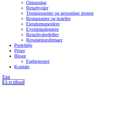
Oppussing
Reisebyråer
Treningssentre og personlige trenere
Restauranter og hoteller
Eiendomsmeglere
Eventplanleggere
Reiselivsbedrifter
Rengjøringsfirmaer
Portefølje
Priser
Blogg
Fagbegreper
Kontakt
Eng
Få et tilbud