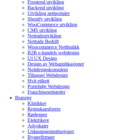
Frontend utvikling
Backend utvikling
Utvikling nettportaler
Shopify utvikling
WooCommerce utvikling
CMS utvikling
Nettsideutvikling
Nettside Bedrift
Woocommerce Nettbutikk
B2B e-handels webdesign
UI UX Design
Design av Webapplikasjoner
Nettdesignkonsulent
Tilpasset Webdesign
Hvit etikett
Portefølje Webdesign
Franchisenettsteder
Bransjer
Klinikker
Regnskapsforere
Rørlegger
Elektrikere
Advokater
Utdanningsinstitusjoner
Byggefirmaer