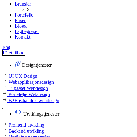
Bransjer
S
Portefølje
Priser
Blogg
Fagbegreper
Kontakt
Eng
Få et tilbud
Designtjenester
UI UX Design
Webapplikasjonsdesign
Tilpasset Webdesign
Portefølje Webdesign
B2B e-handels webdesign
Utviklingstjenester
Frontend utvikling
Backend utvikling