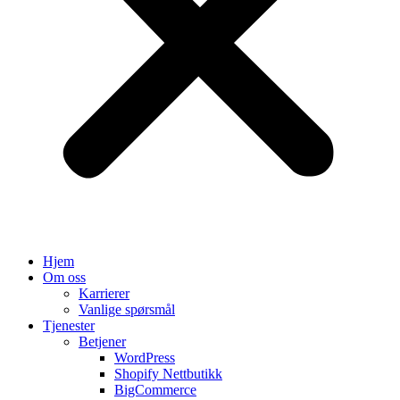
Hjem
Om oss
Karrierer
Vanlige spørsmål
Tjenester
Betjener
WordPress
Shopify Nettbutikk
BigCommerce