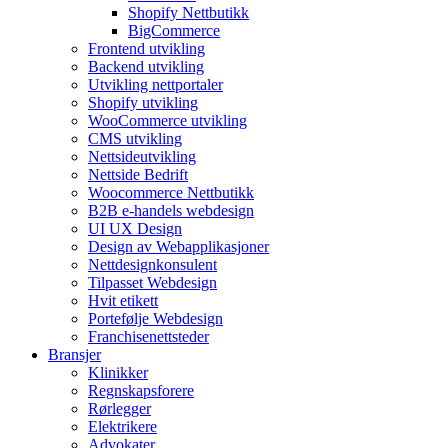
Shopify Nettbutikk
BigCommerce
Frontend utvikling
Backend utvikling
Utvikling nettportaler
Shopify utvikling
WooCommerce utvikling
CMS utvikling
Nettsideutvikling
Nettside Bedrift
Woocommerce Nettbutikk
B2B e-handels webdesign
UI UX Design
Design av Webapplikasjoner
Nettdesignkonsulent
Tilpasset Webdesign
Hvit etikett
Portefølje Webdesign
Franchisenettsteder
Bransjer
Klinikker
Regnskapsforere
Rørlegger
Elektrikere
Advokater