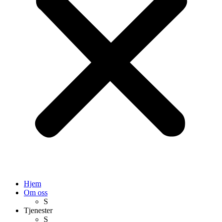
Hjem
Om oss
S
Tjenester
S