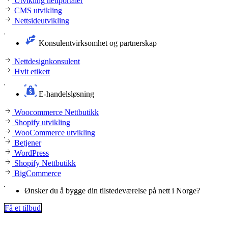
Utvikling nettportaler
CMS utvikling
Nettsideutvikling
Konsulentvirksomhet og partnerskap
Nettdesignkonsulent
Hvit etikett
E-handelsløsning
Woocommerce Nettbutikk
Shopify utvikling
WooCommerce utvikling
Betjener
WordPress
Shopify Nettbutikk
BigCommerce
Ønsker du å bygge din tilstedeværelse på nett i Norge?
Få et tilbud