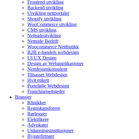
Frontend utvikling
Backend utvikling
Utvikling nettportaler
Shopify utvikling
WooCommerce utvikling
CMS utvikling
Nettsideutvikling
Nettside Bedrift
Woocommerce Nettbutikk
B2B e-handels webdesign
UI UX Design
Design av Webapplikasjoner
Nettdesignkonsulent
Tilpasset Webdesign
Hvit etikett
Portefølje Webdesign
Franchisenettsteder
Bransjer
Klinikker
Regnskapsforere
Rørlegger
Elektrikere
Advokater
Utdanningsinstitusjoner
Byggefirmaer