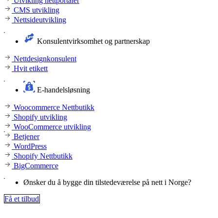
Utvikling nettportaler
CMS utvikling
Nettsideutvikling
Konsulentvirksomhet og partnerskap
Nettdesignkonsulent
Hvit etikett
E-handelsløsning
Woocommerce Nettbutikk
Shopify utvikling
WooCommerce utvikling
Betjener
WordPress
Shopify Nettbutikk
BigCommerce
Ønsker du å bygge din tilstedeværelse på nett i Norge?
Få et tilbud