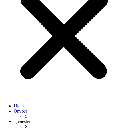
Hjem
Om oss
S
Tjenester
S