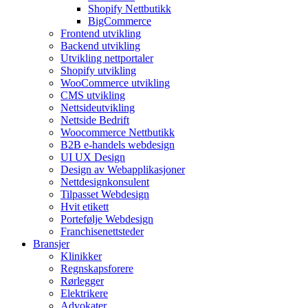
Shopify Nettbutikk
BigCommerce
Frontend utvikling
Backend utvikling
Utvikling nettportaler
Shopify utvikling
WooCommerce utvikling
CMS utvikling
Nettsideutvikling
Nettside Bedrift
Woocommerce Nettbutikk
B2B e-handels webdesign
UI UX Design
Design av Webapplikasjoner
Nettdesignkonsulent
Tilpasset Webdesign
Hvit etikett
Portefølje Webdesign
Franchisenettsteder
Bransjer
Klinikker
Regnskapsforere
Rørlegger
Elektrikere
Advokater