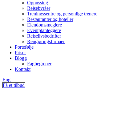
Oppussing
Reisebyråer
Treningssentre og personlige trenere
Restauranter og hoteller
Eiendomsmeglere
Eventplanleggere
Reiselivsbedrifter
Rengjøringsfirmaer
Portefølje
Priser
Blogg
Fagbegreper
Kontakt
Eng
Få et tilbud