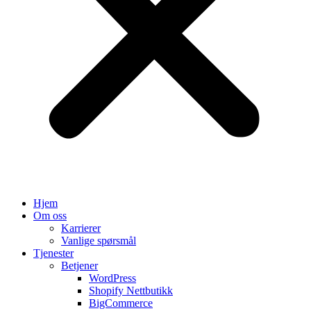
Hjem
Om oss
Karrierer
Vanlige spørsmål
Tjenester
Betjener
WordPress
Shopify Nettbutikk
BigCommerce