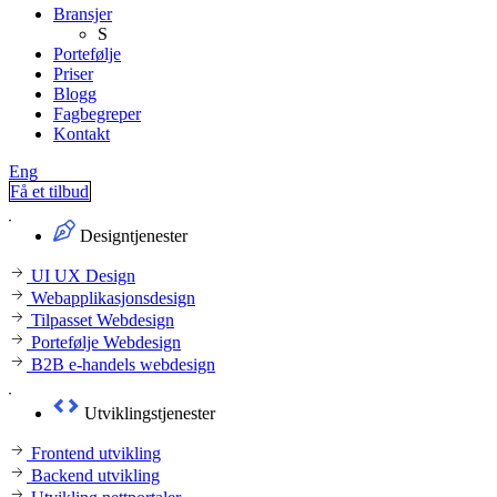
Bransjer
S
Portefølje
Priser
Blogg
Fagbegreper
Kontakt
Eng
Få et tilbud
Designtjenester
UI UX Design
Webapplikasjonsdesign
Tilpasset Webdesign
Portefølje Webdesign
B2B e-handels webdesign
Utviklingstjenester
Frontend utvikling
Backend utvikling