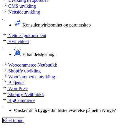
Utvikling nettportaler
CMS utvikling
Nettsideutvikling
Konsulentvirksomhet og partnerskap
Nettdesignkonsulent
Hvit etikett
E-handelsløsning
Woocommerce Nettbutikk
Shopify utvikling
WooCommerce utvikling
Betjener
WordPress
Shopify Nettbutikk
BigCommerce
Ønsker du å bygge din tilstedeværelse på nett i Norge?
Få et tilbud