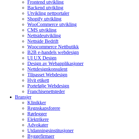
Frontend utvikling
Backend utvikling
Utvikling nettportaler
Shopify utvikling
WooCommerce utvikling
CMS utvikling
Nettsideutvikling
Nettside Bedrift
Woocommerce Nettbutikk
B2B e-handels webdesign
UI UX Design
Design av Webapplikasjoner
Nettdesignkonsulent
Tilpasset Webdesign
Hvit etikett
Portefølje Webdesign
Franchisenettsteder
Bransjer
Klinikker
Regnskapsforere
Rørlegger
Elektrikere
Advokater
Utdanningsinstitusjoner
Byggefirmaer