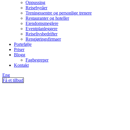
Oppussing
Reisebyråer
Treningssentre og personlige trenere
Restauranter og hoteller
Eiendomsmeglere
Eventplanleggere
Reiselivsbedrifter
Rengjøringsfirmaer
Portefølje
Priser
Blogg
Fagbegreper
Kontakt
Eng
Få et tilbud