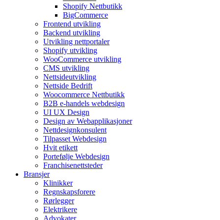
Shopify Nettbutikk
BigCommerce
Frontend utvikling
Backend utvikling
Utvikling nettportaler
Shopify utvikling
WooCommerce utvikling
CMS utvikling
Nettsideutvikling
Nettside Bedrift
Woocommerce Nettbutikk
B2B e-handels webdesign
UI UX Design
Design av Webapplikasjoner
Nettdesignkonsulent
Tilpasset Webdesign
Hvit etikett
Portefølje Webdesign
Franchisenettsteder
Bransjer
Klinikker
Regnskapsforere
Rørlegger
Elektrikere
Advokater