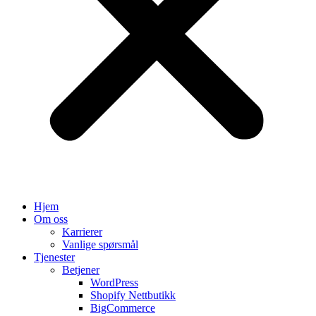
Hjem
Om oss
Karrierer
Vanlige spørsmål
Tjenester
Betjener
WordPress
Shopify Nettbutikk
BigCommerce