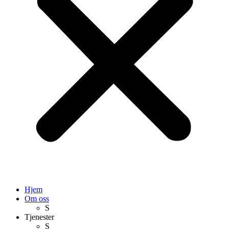
Hjem
Om oss
S
Tjenester
S