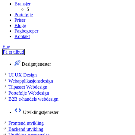
Bransjer
S
Portefølje
Priser
Blogg
Fagbegreper
Kontakt
Eng
Få et tilbud
Designtjenester
UI UX Design
Webapplikasjonsdesign
Tilpasset Webdesign
Portefølje Webdesign
B2B e-handels webdesign
Utviklingstjenester
Frontend utvikling
Backend utvikling