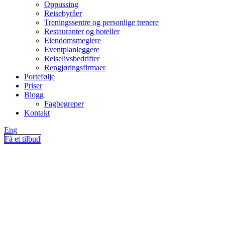
Oppussing
Reisebyråer
Treningssentre og personlige trenere
Restauranter og hoteller
Eiendomsmeglere
Eventplanleggere
Reiselivsbedrifter
Rengjøringsfirmaer
Portefølje
Priser
Blogg
Fagbegreper
Kontakt
Eng
Få et tilbud