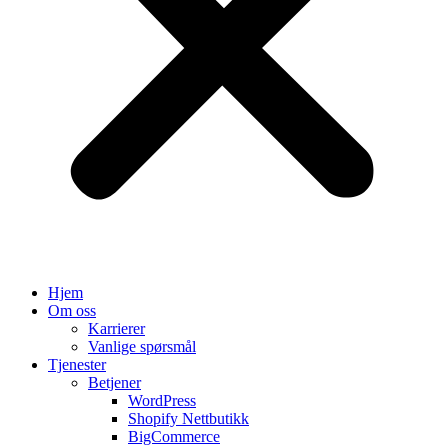
Hjem
Om oss
Karrierer
Vanlige spørsmål
Tjenester
Betjener
WordPress
Shopify Nettbutikk
BigCommerce