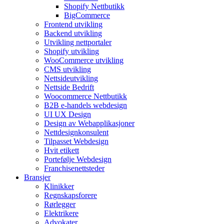
Shopify Nettbutikk
BigCommerce
Frontend utvikling
Backend utvikling
Utvikling nettportaler
Shopify utvikling
WooCommerce utvikling
CMS utvikling
Nettsideutvikling
Nettside Bedrift
Woocommerce Nettbutikk
B2B e-handels webdesign
UI UX Design
Design av Webapplikasjoner
Nettdesignkonsulent
Tilpasset Webdesign
Hvit etikett
Portefølje Webdesign
Franchisenettsteder
Bransjer
Klinikker
Regnskapsforere
Rørlegger
Elektrikere
Advokater