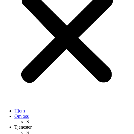
Hjem
Om oss
S
Tjenester
S