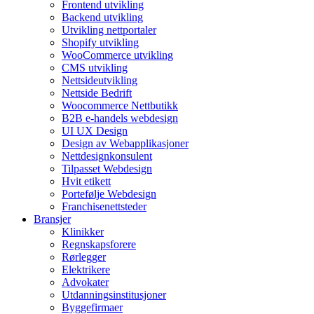
Frontend utvikling
Backend utvikling
Utvikling nettportaler
Shopify utvikling
WooCommerce utvikling
CMS utvikling
Nettsideutvikling
Nettside Bedrift
Woocommerce Nettbutikk
B2B e-handels webdesign
UI UX Design
Design av Webapplikasjoner
Nettdesignkonsulent
Tilpasset Webdesign
Hvit etikett
Portefølje Webdesign
Franchisenettsteder
Bransjer
Klinikker
Regnskapsforere
Rørlegger
Elektrikere
Advokater
Utdanningsinstitusjoner
Byggefirmaer