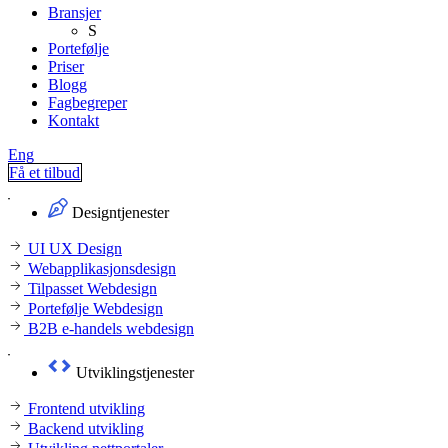
Bransjer
S
Portefølje
Priser
Blogg
Fagbegreper
Kontakt
Eng
Få et tilbud
Designtjenester
UI UX Design
Webapplikasjonsdesign
Tilpasset Webdesign
Portefølje Webdesign
B2B e-handels webdesign
Utviklingstjenester
Frontend utvikling
Backend utvikling