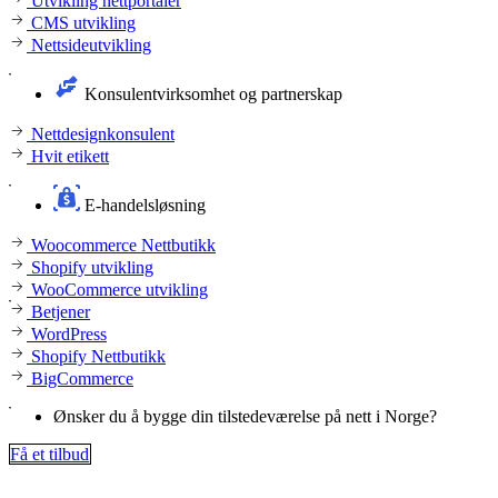
Utvikling nettportaler
CMS utvikling
Nettsideutvikling
Konsulentvirksomhet og partnerskap
Nettdesignkonsulent
Hvit etikett
E-handelsløsning
Woocommerce Nettbutikk
Shopify utvikling
WooCommerce utvikling
Betjener
WordPress
Shopify Nettbutikk
BigCommerce
Ønsker du å bygge din tilstedeværelse på nett i Norge?
Få et tilbud