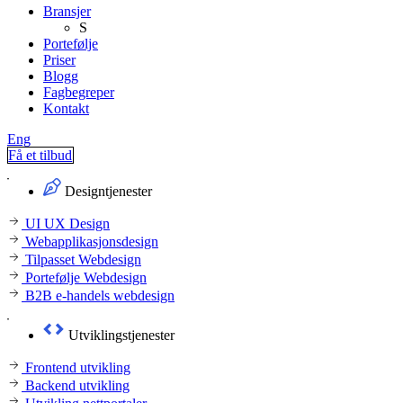
Bransjer
S
Portefølje
Priser
Blogg
Fagbegreper
Kontakt
Eng
Få et tilbud
Designtjenester
UI UX Design
Webapplikasjonsdesign
Tilpasset Webdesign
Portefølje Webdesign
B2B e-handels webdesign
Utviklingstjenester
Frontend utvikling
Backend utvikling