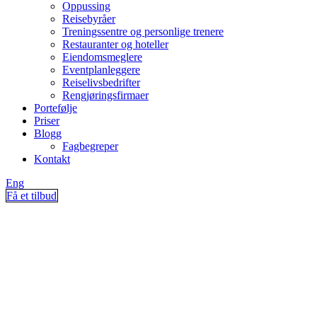
Oppussing
Reisebyråer
Treningssentre og personlige trenere
Restauranter og hoteller
Eiendomsmeglere
Eventplanleggere
Reiselivsbedrifter
Rengjøringsfirmaer
Portefølje
Priser
Blogg
Fagbegreper
Kontakt
Eng
Få et tilbud