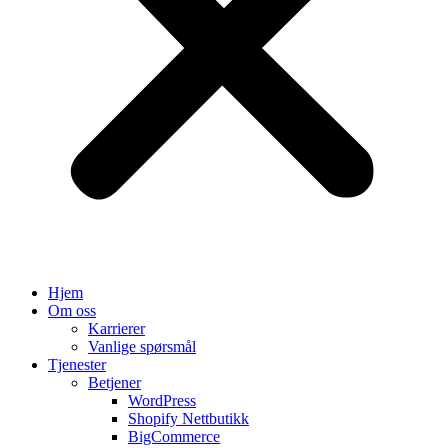
Hjem
Om oss
Karrierer
Vanlige spørsmål
Tjenester
Betjener
WordPress
Shopify Nettbutikk
BigCommerce