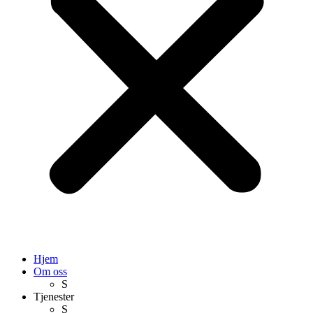
Hjem
Om oss
S
Tjenester
S