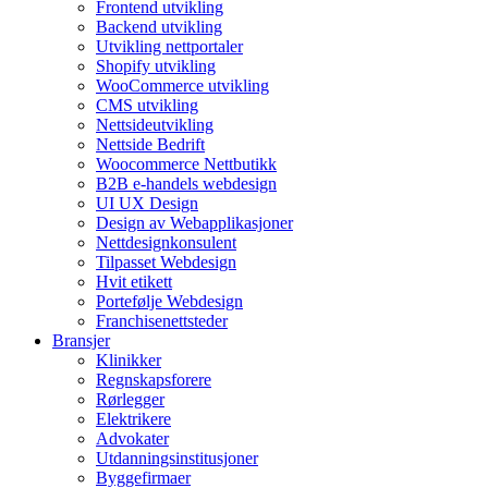
Frontend utvikling
Backend utvikling
Utvikling nettportaler
Shopify utvikling
WooCommerce utvikling
CMS utvikling
Nettsideutvikling
Nettside Bedrift
Woocommerce Nettbutikk
B2B e-handels webdesign
UI UX Design
Design av Webapplikasjoner
Nettdesignkonsulent
Tilpasset Webdesign
Hvit etikett
Portefølje Webdesign
Franchisenettsteder
Bransjer
Klinikker
Regnskapsforere
Rørlegger
Elektrikere
Advokater
Utdanningsinstitusjoner
Byggefirmaer