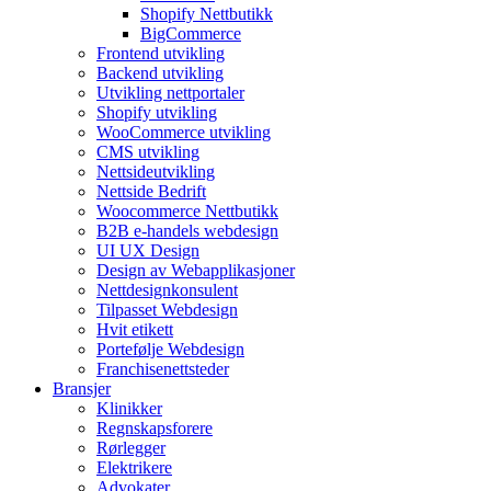
Shopify Nettbutikk
BigCommerce
Frontend utvikling
Backend utvikling
Utvikling nettportaler
Shopify utvikling
WooCommerce utvikling
CMS utvikling
Nettsideutvikling
Nettside Bedrift
Woocommerce Nettbutikk
B2B e-handels webdesign
UI UX Design
Design av Webapplikasjoner
Nettdesignkonsulent
Tilpasset Webdesign
Hvit etikett
Portefølje Webdesign
Franchisenettsteder
Bransjer
Klinikker
Regnskapsforere
Rørlegger
Elektrikere
Advokater