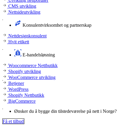
Utvikling nettportaler
CMS utvikling
Nettsideutvikling
Konsulentvirksomhet og partnerskap
Nettdesignkonsulent
Hvit etikett
E-handelsløsning
Woocommerce Nettbutikk
Shopify utvikling
WooCommerce utvikling
Betjener
WordPress
Shopify Nettbutikk
BigCommerce
Ønsker du å bygge din tilstedeværelse på nett i Norge?
Få et tilbud