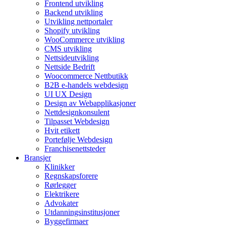
Frontend utvikling
Backend utvikling
Utvikling nettportaler
Shopify utvikling
WooCommerce utvikling
CMS utvikling
Nettsideutvikling
Nettside Bedrift
Woocommerce Nettbutikk
B2B e-handels webdesign
UI UX Design
Design av Webapplikasjoner
Nettdesignkonsulent
Tilpasset Webdesign
Hvit etikett
Portefølje Webdesign
Franchisenettsteder
Bransjer
Klinikker
Regnskapsforere
Rørlegger
Elektrikere
Advokater
Utdanningsinstitusjoner
Byggefirmaer