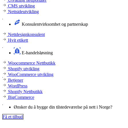
Utvikling nettportaler
CMS utvikling
Nettsideutvikling
Konsulentvirksomhet og partnerskap
Nettdesignkonsulent
Hvit etikett
E-handelsløsning
Woocommerce Nettbutikk
Shopify utvikling
WooCommerce utvikling
Betjener
WordPress
Shopify Nettbutikk
BigCommerce
Ønsker du å bygge din tilstedeværelse på nett i Norge?
Få et tilbud