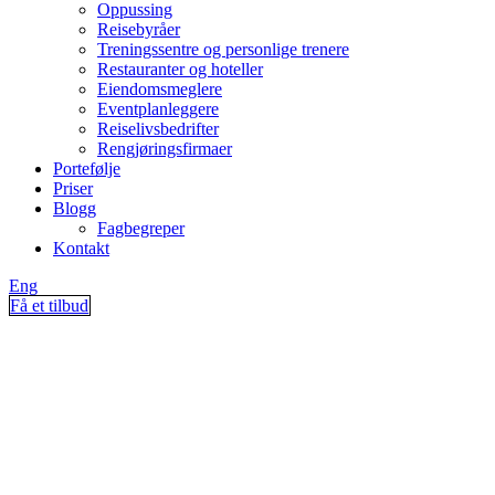
Oppussing
Reisebyråer
Treningssentre og personlige trenere
Restauranter og hoteller
Eiendomsmeglere
Eventplanleggere
Reiselivsbedrifter
Rengjøringsfirmaer
Portefølje
Priser
Blogg
Fagbegreper
Kontakt
Eng
Få et tilbud