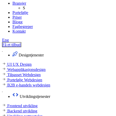
Bransjer
S
Portefølje
Priser
Blogg
Fagbegreper
Kontakt
Eng
Få et tilbud
Designtjenester
UI UX Design
Webapplikasjonsdesign
Tilpasset Webdesign
Portefølje Webdesign
B2B e-handels webdesign
Utviklingstjenester
Frontend utvikling
Backend utvikling