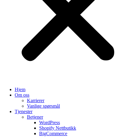
Hjem
Om oss
Karrierer
Vanlige spørsmål
Tjenester
Betjener
WordPress
Shopify Nettbutikk
BigCommerce