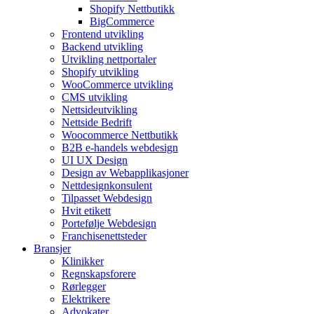
Shopify Nettbutikk
BigCommerce
Frontend utvikling
Backend utvikling
Utvikling nettportaler
Shopify utvikling
WooCommerce utvikling
CMS utvikling
Nettsideutvikling
Nettside Bedrift
Woocommerce Nettbutikk
B2B e-handels webdesign
UI UX Design
Design av Webapplikasjoner
Nettdesignkonsulent
Tilpasset Webdesign
Hvit etikett
Portefølje Webdesign
Franchisenettsteder
Bransjer
Klinikker
Regnskapsforere
Rørlegger
Elektrikere
Advokater