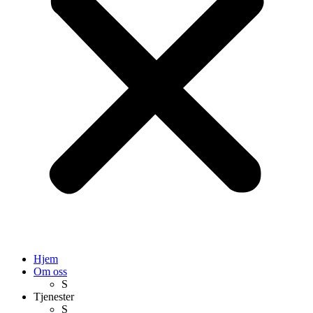
Hjem
Om oss
S
Tjenester
S