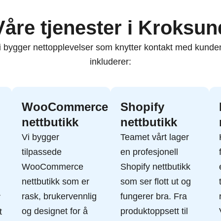
Våre tjenester i Kroksun
 vi bygger nettopplevelser som knytter kontakt med kund
inkluderer:
WooCommerce
Shopify
nettbutikk
nettbutikk
Vi bygger
Teamet vårt lager
tilpassede
en profesjonell
WooCommerce
Shopify nettbutikk
nettbutikk
som er
som ser flott ut og
rask, brukervennlig
fungerer bra. Fra
r
og designet for å
produktoppsett til
t