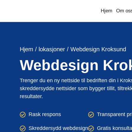
Hjem
Om os
Hjem
/
lokasjoner
/
Webdesign Kroksund
Reise og gjestfrihet
Designtjenester
Hvem vi er og hva vi gjør.
Nettsteddesig
Utviklingstj
Bygge
UI UX Design
Reisebyråer
Karrierer
Frontend utvikling
Byggef
Webdesign
Kro
Få et tilb
Webapplikasjonsdesign
Vanlige spørsmål
Backend utvikling
Tilpasset Webdesign
Utvikling nettportale
Portefølje Webdesign
CMS utvikling
Trenger du en ny nettside til bedriften din i Kr
B2B e-handels webdesign
Nettsideutvikling
skreddersydde nettsider som bygger tillit, tiltre
resultater.
Konsulentvi
Rask respons
Transparent pr
og partners
Nettdesignkonsulen
Arrangementer og opplevelser
Profes
Skreddersydd webdesign
Gratis konsult
Hvit etikett