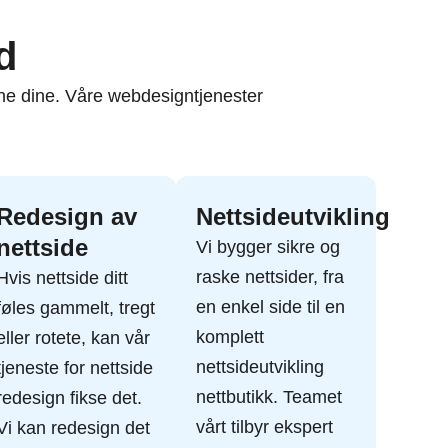
d
ene dine. Våre webdesigntjenester
Redesign av
Nettsideutvikling
nettside
Vi bygger sikre og
raske nettsider, fra
Hvis nettside ditt
en enkel side til en
føles gammelt, tregt
komplett
eller rotete, kan vår
nettsideutvikling
tjeneste for nettside
nettbutikk. Teamet
redesign fikse det.
vårt tilbyr ekspert
Vi kan redesign det