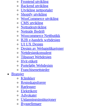
Frontend utvikling
Backend utvikling
Utvikling nettportaler
Shopify utvikling
WooCommerce utvikling
CMS utvikling
Nettsideutvikling
Nettside Bedrift
Woocommerce Nettbutikk
B2B e-handels webdesign
UI UX Design
Design av Webapplikasjoner
Nettdesignkonsulent
Tilpasset Webdesign
Hvit etikett
Portefølje Webdesign
Franchisenettsteder
Bransjer
Klinikker
Regnskapsforere
Rørlegger
Elektrikere
Advokater
Utdanningsinstitusjoner
Byggefirmaer