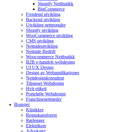
Shopify Nettbutikk
BigCommerce
Frontend utvikling
Backend utvikling
Utvikling nettportaler
Shopify utvikling
WooCommerce utvikling
CMS utvikling
Nettsideutvikling
Nettside Bedrift
Woocommerce Nettbutikk
B2B e-handels webdesign
UI UX Design
Design av Webapplikasjoner
Nettdesignkonsulent
Tilpasset Webdesign
Hvit etikett
Portefølje Webdesign
Franchisenettsteder
Bransjer
Klinikker
Regnskapsforere
Rørlegger
Elektrikere
Advokater