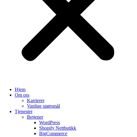
Hjem
Om oss
Karrierer
Vanlige spørsmål
Tjenester
Betjener
WordPress
Shopify Nettbutikk
BigCommerce