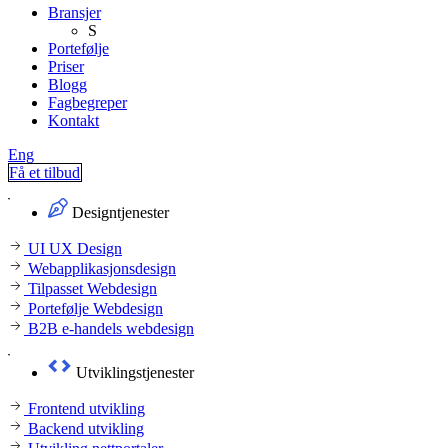
Bransjer
S
Portefølje
Priser
Blogg
Fagbegreper
Kontakt
Eng
Få et tilbud
Designtjenester
UI UX Design
Webapplikasjonsdesign
Tilpasset Webdesign
Portefølje Webdesign
B2B e-handels webdesign
Utviklingstjenester
Frontend utvikling
Backend utvikling