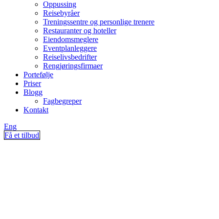
Oppussing
Reisebyråer
Treningssentre og personlige trenere
Restauranter og hoteller
Eiendomsmeglere
Eventplanleggere
Reiselivsbedrifter
Rengjøringsfirmaer
Portefølje
Priser
Blogg
Fagbegreper
Kontakt
Eng
Få et tilbud