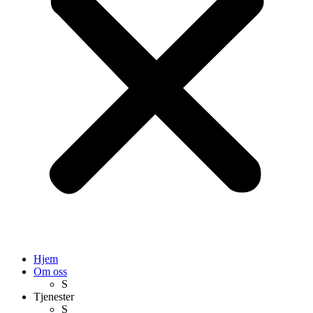
Hjem
Om oss
S
Tjenester
S