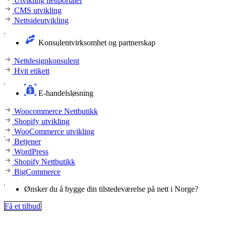
Utvikling nettportaler
CMS utvikling
Nettsideutvikling
Konsulentvirksomhet og partnerskap
Nettdesignkonsulent
Hvit etikett
E-handelsløsning
Woocommerce Nettbutikk
Shopify utvikling
WooCommerce utvikling
Betjener
WordPress
Shopify Nettbutikk
BigCommerce
Ønsker du å bygge din tilstedeværelse på nett i Norge?
Få et tilbud