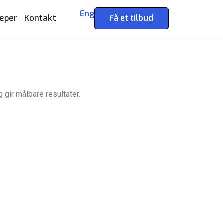
Eng
eper
Kontakt
Få et tilbud
Start prosjektet ditt med oss
Ønsker du å bygge din
 gir målbare resultater.
Klar til å gjøre ideen din om til en kraftfull
tilstedeværelse på nett i
digital opplevelse? Vårt Nettsidedesign.no-
Norge?
butikk
team er her for å designe, bygge og
ce
Få et tilbud
utvikle nettstedet ditt.
Få et tilbud