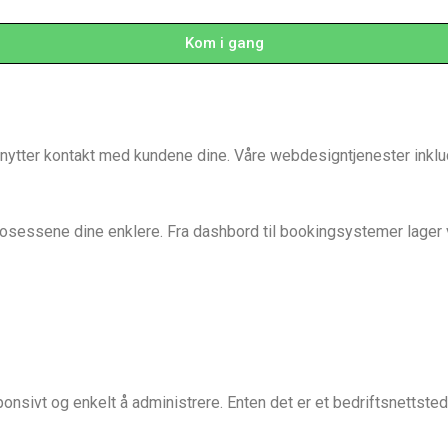
Kom i gang
knytter kontakt med kundene dine. Våre webdesigntjenester inklu
osessene dine enklere. Fra dashbord til bookingsystemer lager v
nsivt og enkelt å administrere. Enten det er et bedriftsnettsted 