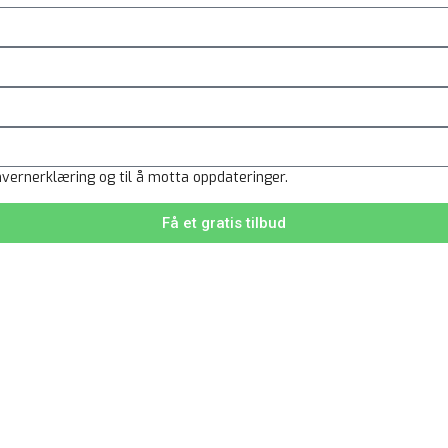
ater
Eiendomsmeglere
nvernerklæring og til å motta oppdateringer.
Få et gratis tilbud