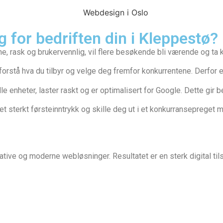
g for bedriften din i Kleppestø?
rne, rask og brukervennlig, vil flere besøkende bli værende og ta 
orstå hva du tilbyr og velge deg fremfor konkurrentene. Derfor er 
e enheter, laster raskt og er optimalisert for Google. Dette gir
 sterkt førsteinntrykk og skille deg ut i et konkurransepreget 
tive og moderne webløsninger. Resultatet er en sterk digital ti