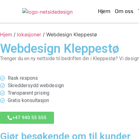
Hjem
Om oss
Hjem
/
lokasjoner
/
Webdesign Kleppestø
Webdesign
Kleppestø
Reise og gjestfrihet
Designtjenester
Hvem vi er og hva vi gjør.
Nettsteddesi
Utviklingst
Bygge
Trenger du en ny nettside til bedriften din i Kleppestø? Vi design
UI UX Design
Reisebyråer
Karrierer
Frontend utviklin
Bygge
Få et til
Webapplikasjonsdesign
Vanlige spørsmål
Backend utvikling
Tilpasset Webdesign
Utvikling nettport
Rask respons
Portefølje Webdesign
CMS utvikling
Skreddersydd webdesign
B2B e-handels webdesign
Nettsideutvikling
Transparent prising
Gratis konsultasjon
Konsulentv
+47 940 55 555
og partners
Nettdesignkonsul
Arrangementer og opplevelser
Profe
Gjør besøkende om til kunder
Hvit etikett