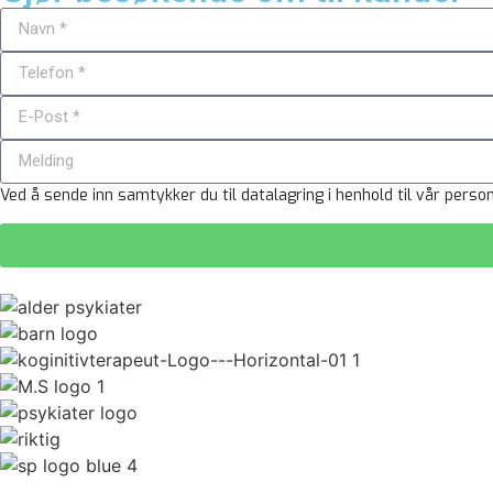
Eventplanleggere
Advok
Ved å sende inn samtykker du til datalagring i henhold til vår perso