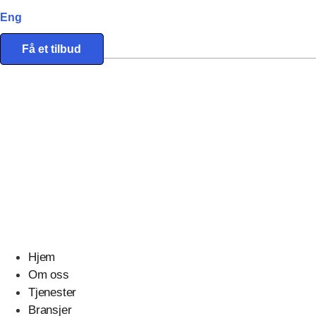
Eng
Få et tilbud
Eiendomstjenester
Eiendomsmeglere
Hjem
Om oss
Tjenester
Bransjer
Start prosjektet ditt med oss