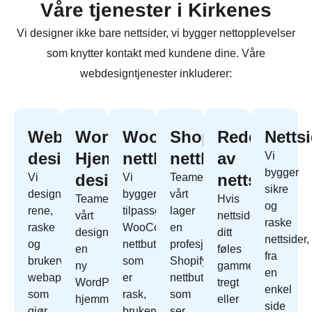
Våre tjenester i Kirkenes
Vi designer ikke bare nettsider, vi bygger nettopplevelser
som knytter kontakt med kundene dine. Våre
webdesigntjenester inkluderer:
Webapp
WordPress
WooCommerce
Shopify
Redesign
Netts
design
Hjemmeside
nettbutikk
nettbutikk
av
Vi
bygger
design
nettside
Vi
Vi
Teamet
sikre
designer
bygger
vårt
Teamet
Hvis
og
rene,
tilpassede
lager
vårt
nettside
raske
raske
WooCommerce
en
designer
ditt
nettsider,
og
nettbutikk
profesjonell
en
føles
fra
brukervennlige
som
Shopify
ny
gammelt,
en
webapper
er
nettbutikk
WordPress
tregt
enkel
som
rask,
som
hjemmeside
eller
side
gjør
brukervennlig
ser