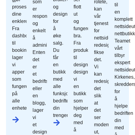
som
rotete,
til
prosessene
og
flott
er
kan
en
dine
designet
ut
responsivt
vår
komplett
enklere.
for
og
og
tjeneste
nettsideut
Fra
å
fungerer
enkelt
for
nettbutikk
dashbord
øke
bra.
å
nettside
Teamet
til
salg.
Fra
administrere.
redesign
vårt
bookingsystemer
Du
produktoppsett
Enten
fikse
tilbyr
lager
får
til
det
det.
ekspert
vi
en
design
er
Vi
nettsideut
apper
butikk
designer
et
kan
Kirkenes,
som
med
vi
bedriftsnettsted
redesign
skredder
fungerer
alle
en
eller
det
for
på
funksjonene
butikk
en
slik
å
alle
bedriften
som
blogg,
at
hjelpe
enheter.
din
hjelper
lager
det
bedriften
trenger.
deg
vi
ser
din
med
et
moderne
med
å
design
ut,
å