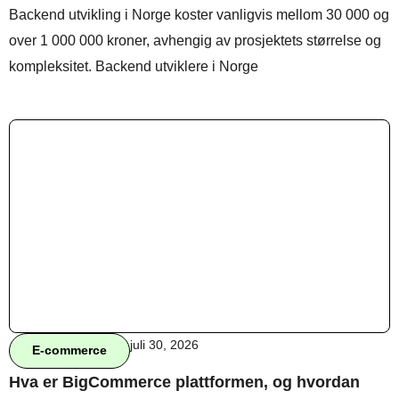
Backend utvikling i Norge koster vanligvis mellom 30 000 og
over 1 000 000 kroner, avhengig av prosjektets størrelse og
kompleksitet. Backend utviklere i Norge
Behandle ditt samtykke
For å gi best mulig opplevelse bruker vi
informasjonskapsler for å lagre eller få tilgang til
enhetsdata. Å nekte samtykke kan begrense enkelte
funksjoner.
Nødvendig
Preferanser
Statistikk
Markedsføring
juli 30, 2026
E-commerce
Hva er BigCommerce plattformen, og hvordan