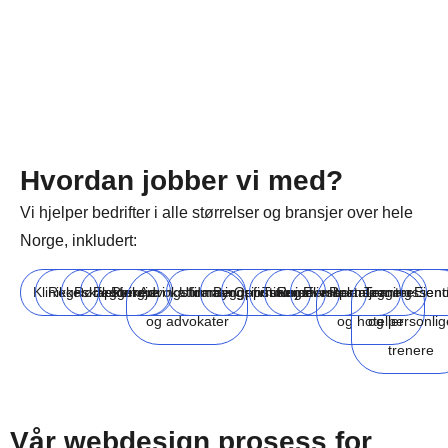
Hvordan jobber vi med?
Vi hjelper bedrifter i alle størrelser og bransjer over hele
Norge, inkludert:
Klinikker
Regnskapsførere
Rørleggere
Elektrikere
Rengjøringsfirmaer
Advokatfirmaer
Utdanningsinstitusjoner
Byggefirmaer
Oppussingsfirmaer
Turisme
Reiselivsbransjen
Eventplanleggere
Restauranter
Treningssent
Eien
og advokater
og hoteller
og personlig
trenere
Vår webdesign prosess for