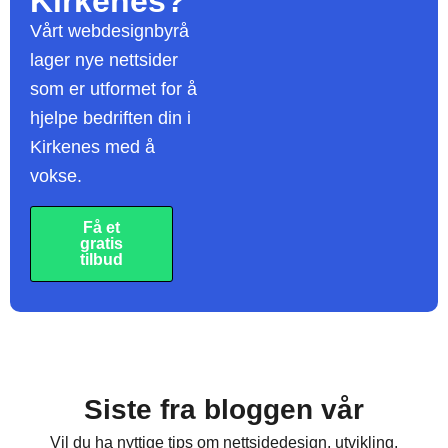
Kirkenes?
Vårt webdesignbyrå
lager nye nettsider
som er utformet for å
hjelpe bedriften din i
Kirkenes med å
vokse.
Få et
gratis
tilbud
Siste fra bloggen vår
Vil du ha nyttige tips om nettsidedesign, utvikling,