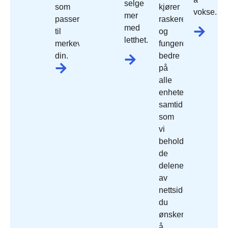
selge
som
kjører
vokse.
mer
passer
raskere
med
til
og
letthet.
merkevaren
fungerer
din.
bedre
på
alle
enheter,
samtidig
som
vi
beholder
de
delene
av
nettside
du
ønsker
å