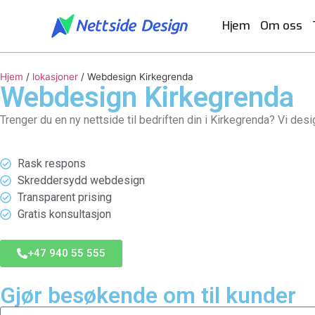
Hjem
Om oss
Hjem
/
lokasjoner
/
Webdesign Kirkegrenda
Webdesign
Kirkegrenda
Reise og gjestfrihet
Designtjenester
Hvem vi er og hva vi gjør.
Nettsteddesi
Utviklingst
Bygge
Trenger du en ny nettside til bedriften din i Kirkegrenda? Vi desi
UI UX Design
Reisebyråer
Karrierer
Frontend utviklin
Bygge
Få et til
Webapplikasjonsdesign
Vanlige spørsmål
Backend utvikling
Rask respons
Tilpasset Webdesign
Utvikling nettport
Skreddersydd webdesign
Portefølje Webdesign
CMS utvikling
Transparent prising
B2B e-handels webdesign
Nettsideutvikling
Gratis konsultasjon
+47 940 55 555
Konsulentv
og partners
Gjør besøkende om til kunder
Nettdesignkonsul
Arrangementer og opplevelser
Profe
Hvit etikett