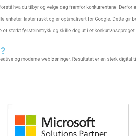
orstå hva du tilbyr og velge deg fremfor konkurrentene. Derfor er 
e enheter, laster raskt og er optimalisert for Google. Dette gir
et sterkt førsteinntrykk og skille deg ut i et konkurransepreget
a?
eative og moderne webløsninger. Resultatet er en sterk digital t