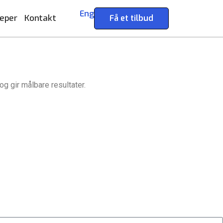
Eng
eper
Kontakt
Få et tilbud
Start prosjektet ditt med oss
Ønsker du å bygge din
og gir målbare resultater.
Klar til å gjøre ideen din om til en kraftfull
tilstedeværelse på nett i
digital opplevelse? Vårt Nettsidedesign.no-
Norge?
butikk
team er her for å designe, bygge og
ce
Få et tilbud
utvikle nettstedet ditt.
Få et tilbud