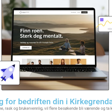
g for bedriften din i Kirkegrend
rne, rask og brukervennlig, vil flere besøkende bli værende og ta 