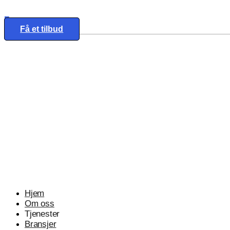
Eng
Få et tilbud
Hjem
Om oss
Tjenester
Bransjer