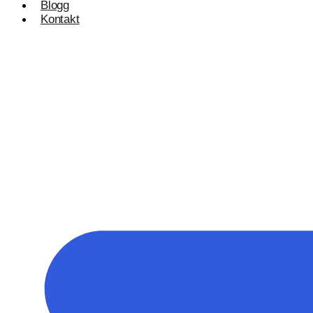
Blogg
Kontakt
Konsulentvirksomhet og partnerskap
Nettdesignkonsulent
Hvit etikett
E-handelsløsning
Woocommerce Nettbutikk
Shopify utvikling
WooCommerce utvikling
Byggetjenester
Betjener
Byggefirmaer
WordPress
Shopify Nettbutikk
BigCommerce
Ønsker du å bygge din tilstedeværelse på nett i Nor
Få et tilbud