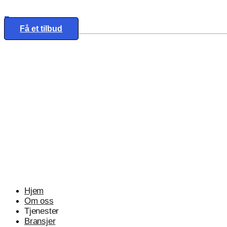
Eng
Få et tilbud
Hjem
Om oss
Tjenester
Bransjer