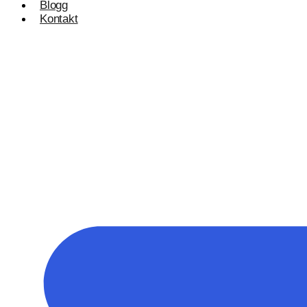
Blogg
Kontakt
Konsulentvirksomhet og partnerskap
Nettdesignkonsulent
Hvit etikett
E-handelsløsning
Woocommerce Nettbutikk
Shopify utvikling
WooCommerce utvikling
Byggetjenester
Betjener
Byggefirmaer
WordPress
Shopify Nettbutikk
BigCommerce
Ønsker du å bygge din tilstedeværelse på nett i Nor
Få et tilbud