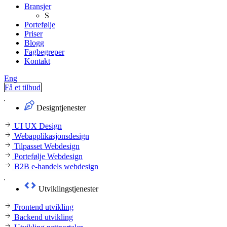
Bransjer
S
Portefølje
Priser
Blogg
Fagbegreper
Kontakt
Eng
Få et tilbud
Designtjenester
UI UX Design
Webapplikasjonsdesign
Tilpasset Webdesign
Portefølje Webdesign
B2B e-handels webdesign
Utviklingstjenester
Frontend utvikling
Backend utvikling