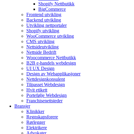
Shopify Nettbutikk
BigCommerce
Frontend utvikling
Backend utvikling
Utvikling nettportaler
Shopify utvikling
WooCommerce utvikling
CMS utvikling
Nettsideutvikling
Nettside Bedrift
Woocommerce Nettbutikk
B2B e-handels webdesign
UI UX Design
Design av Webapplikasjoner
Nettdesignkonsulent
Tilpasset Webdesign
Hvit etikett
Portefølje Webdesign
Franchisenettsteder
Bransjer
Klinikker
Regnskapsforere
Rørlegger
Elektrikere
Advokater