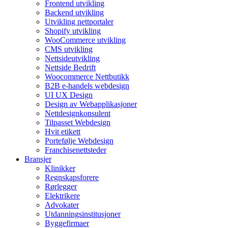
Frontend utvikling
Backend utvikling
Utvikling nettportaler
Shopify utvikling
WooCommerce utvikling
CMS utvikling
Nettsideutvikling
Nettside Bedrift
Woocommerce Nettbutikk
B2B e-handels webdesign
UI UX Design
Design av Webapplikasjoner
Nettdesignkonsulent
Tilpasset Webdesign
Hvit etikett
Portefølje Webdesign
Franchisenettsteder
Bransjer
Klinikker
Regnskapsforere
Rørlegger
Elektrikere
Advokater
Utdanningsinstitusjoner
Byggefirmaer