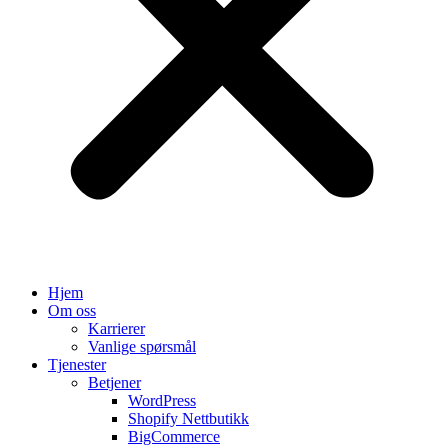
Hjem
Om oss
Karrierer
Vanlige spørsmål
Tjenester
Betjener
WordPress
Shopify Nettbutikk
BigCommerce