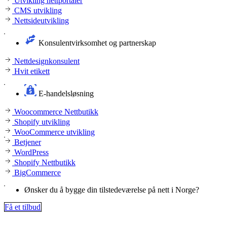
Utvikling nettportaler
CMS utvikling
Nettsideutvikling
Konsulentvirksomhet og partnerskap
Nettdesignkonsulent
Hvit etikett
E-handelsløsning
Woocommerce Nettbutikk
Shopify utvikling
WooCommerce utvikling
Betjener
WordPress
Shopify Nettbutikk
BigCommerce
Ønsker du å bygge din tilstedeværelse på nett i Norge?
Få et tilbud