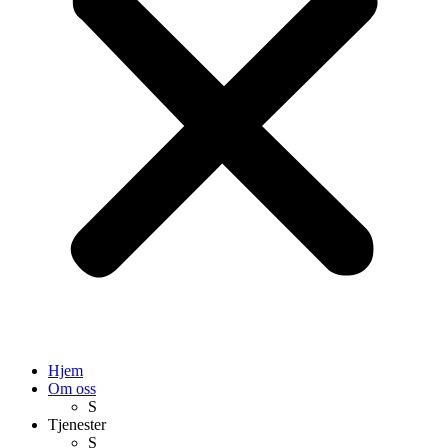
Hjem
Om oss
S
Tjenester
S