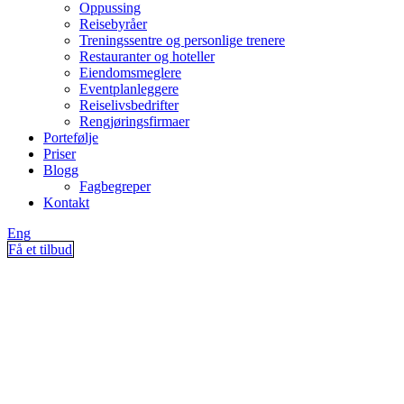
Oppussing
Reisebyråer
Treningssentre og personlige trenere
Restauranter og hoteller
Eiendomsmeglere
Eventplanleggere
Reiselivsbedrifter
Rengjøringsfirmaer
Portefølje
Priser
Blogg
Fagbegreper
Kontakt
Eng
Få et tilbud