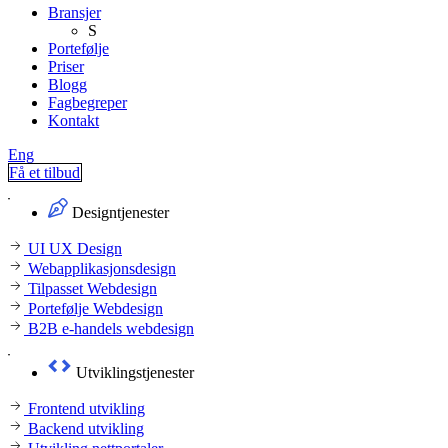
Bransjer
S
Portefølje
Priser
Blogg
Fagbegreper
Kontakt
Eng
Få et tilbud
Designtjenester
UI UX Design
Webapplikasjonsdesign
Tilpasset Webdesign
Portefølje Webdesign
B2B e-handels webdesign
Utviklingstjenester
Frontend utvikling
Backend utvikling