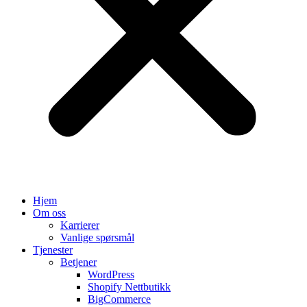
Hjem
Om oss
Karrierer
Vanlige spørsmål
Tjenester
Betjener
WordPress
Shopify Nettbutikk
BigCommerce