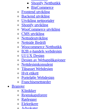
Shopify Nettbutikk
BigCommerce
Frontend utvikling
Backend utvikling
Utvikling nettportaler
Shopify utvikling
WooCommerce utvikling
CMS utvikling
Nettsideutvikling
Nettside Bedrift
Woocommerce Nettbutikk
B2B e-handels webdesign
UI UX Design
Design av Webapplikasjoner
Nettdesignkonsulent
Tilpasset Webdesign
Hvit etikett
Portefølje Webdesign
Franchisenettsteder
Bransjer
Klinikker
Regnskapsforere
Rørlegger
Elektrikere
Advokater