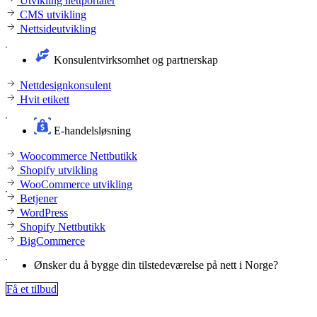
Utvikling nettportaler
CMS utvikling
Nettsideutvikling
Konsulentvirksomhet og partnerskap
Nettdesignkonsulent
Hvit etikett
E-handelsløsning
Woocommerce Nettbutikk
Shopify utvikling
WooCommerce utvikling
Betjener
WordPress
Shopify Nettbutikk
BigCommerce
Ønsker du å bygge din tilstedeværelse på nett i Norge?
Få et tilbud