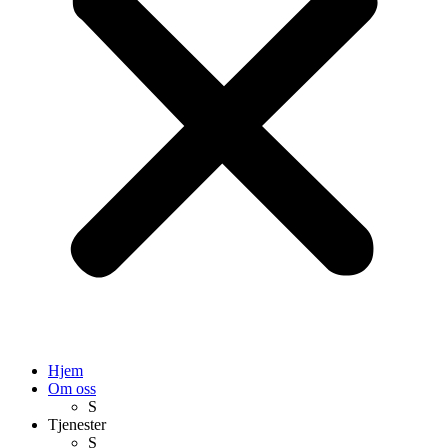
Hjem
Om oss
S
Tjenester
S