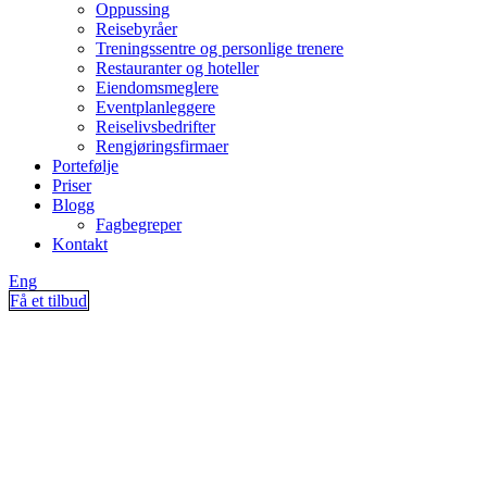
Oppussing
Reisebyråer
Treningssentre og personlige trenere
Restauranter og hoteller
Eiendomsmeglere
Eventplanleggere
Reiselivsbedrifter
Rengjøringsfirmaer
Portefølje
Priser
Blogg
Fagbegreper
Kontakt
Eng
Få et tilbud