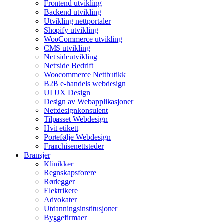
Frontend utvikling
Backend utvikling
Utvikling nettportaler
Shopify utvikling
WooCommerce utvikling
CMS utvikling
Nettsideutvikling
Nettside Bedrift
Woocommerce Nettbutikk
B2B e-handels webdesign
UI UX Design
Design av Webapplikasjoner
Nettdesignkonsulent
Tilpasset Webdesign
Hvit etikett
Portefølje Webdesign
Franchisenettsteder
Bransjer
Klinikker
Regnskapsforere
Rørlegger
Elektrikere
Advokater
Utdanningsinstitusjoner
Byggefirmaer