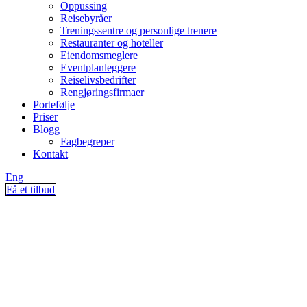
Oppussing
Reisebyråer
Treningssentre og personlige trenere
Restauranter og hoteller
Eiendomsmeglere
Eventplanleggere
Reiselivsbedrifter
Rengjøringsfirmaer
Portefølje
Priser
Blogg
Fagbegreper
Kontakt
Eng
Få et tilbud