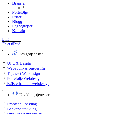
Bransjer
S
Portefølje
Priser
Blogg
Fagbegreper
Kontakt
Eng
Få et tilbud
Designtjenester
UI UX Design
Webapplikasjonsdesign
Tilpasset Webdesign
Portefølje Webdesign
B2B e-handels webdesign
Utviklingstjenester
Frontend utvikling
Backend utvikling