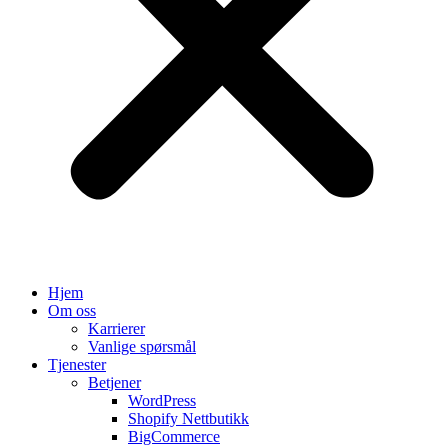
Hjem
Om oss
Karrierer
Vanlige spørsmål
Tjenester
Betjener
WordPress
Shopify Nettbutikk
BigCommerce