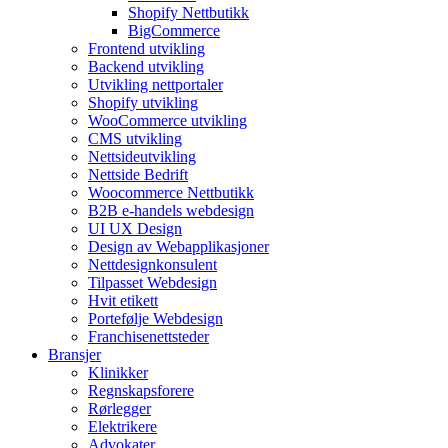
Shopify Nettbutikk
BigCommerce
Frontend utvikling
Backend utvikling
Utvikling nettportaler
Shopify utvikling
WooCommerce utvikling
CMS utvikling
Nettsideutvikling
Nettside Bedrift
Woocommerce Nettbutikk
B2B e-handels webdesign
UI UX Design
Design av Webapplikasjoner
Nettdesignkonsulent
Tilpasset Webdesign
Hvit etikett
Portefølje Webdesign
Franchisenettsteder
Bransjer
Klinikker
Regnskapsforere
Rørlegger
Elektrikere
Advokater