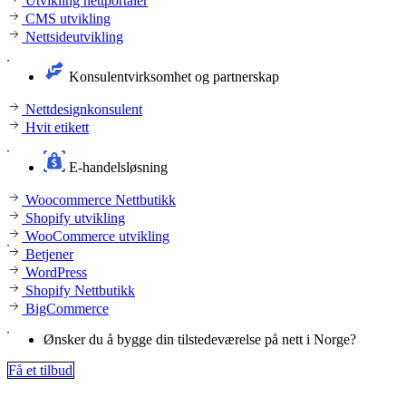
Utvikling nettportaler
CMS utvikling
Nettsideutvikling
Konsulentvirksomhet og partnerskap
Nettdesignkonsulent
Hvit etikett
E-handelsløsning
Woocommerce Nettbutikk
Shopify utvikling
WooCommerce utvikling
Betjener
WordPress
Shopify Nettbutikk
BigCommerce
Ønsker du å bygge din tilstedeværelse på nett i Norge?
Få et tilbud