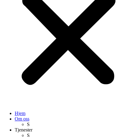
Hjem
Om oss
S
Tjenester
S