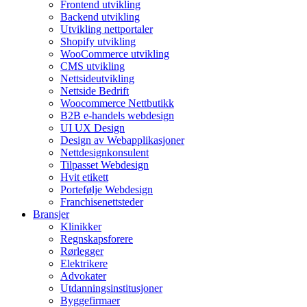
Frontend utvikling
Backend utvikling
Utvikling nettportaler
Shopify utvikling
WooCommerce utvikling
CMS utvikling
Nettsideutvikling
Nettside Bedrift
Woocommerce Nettbutikk
B2B e-handels webdesign
UI UX Design
Design av Webapplikasjoner
Nettdesignkonsulent
Tilpasset Webdesign
Hvit etikett
Portefølje Webdesign
Franchisenettsteder
Bransjer
Klinikker
Regnskapsforere
Rørlegger
Elektrikere
Advokater
Utdanningsinstitusjoner
Byggefirmaer