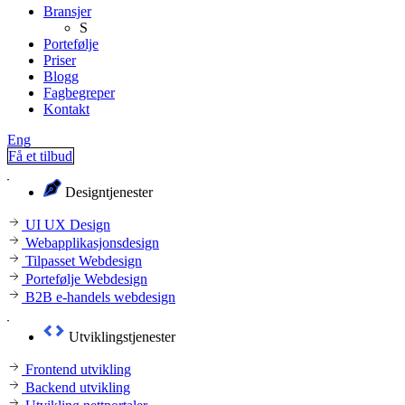
Bransjer
S
Portefølje
Priser
Blogg
Fagbegreper
Kontakt
Eng
Få et tilbud
Designtjenester
UI UX Design
Webapplikasjonsdesign
Tilpasset Webdesign
Portefølje Webdesign
B2B e-handels webdesign
Utviklingstjenester
Frontend utvikling
Backend utvikling