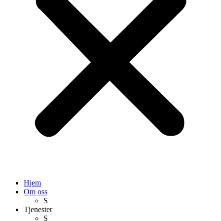
Hjem
Om oss
S
Tjenester
S