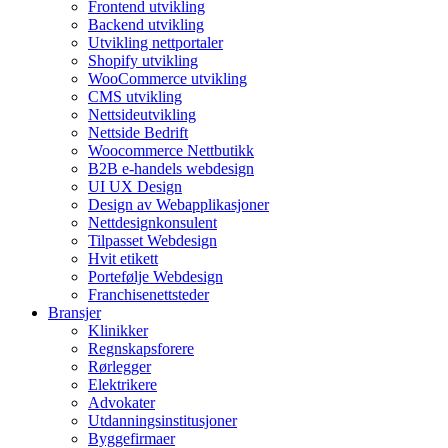
Frontend utvikling
Backend utvikling
Utvikling nettportaler
Shopify utvikling
WooCommerce utvikling
CMS utvikling
Nettsideutvikling
Nettside Bedrift
Woocommerce Nettbutikk
B2B e-handels webdesign
UI UX Design
Design av Webapplikasjoner
Nettdesignkonsulent
Tilpasset Webdesign
Hvit etikett
Portefølje Webdesign
Franchisenettsteder
Bransjer
Klinikker
Regnskapsforere
Rørlegger
Elektrikere
Advokater
Utdanningsinstitusjoner
Byggefirmaer