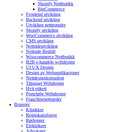
Shopify Nettbutikk
BigCommerce
Frontend utvikling
Backend utvikling
Utvikling nettportaler
Shopify utvikling
WooCommerce utvikling
CMS utvikling
Nettsideutvikling
Nettside Bedrift
Woocommerce Nettbutikk
B2B e-handels webdesign
UI UX Design
Design av Webapplikasjoner
Nettdesignkonsulent
Tilpasset Webdesign
Hvit etikett
Portefølje Webdesign
Franchisenettsteder
Bransjer
Klinikker
Regnskapsforere
Rørlegger
Elektrikere
Advokater