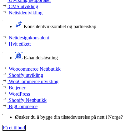
Utvikling nettportaler
CMS utvikling
Nettsideutvikling
Konsulentvirksomhet og partnerskap
Nettdesignkonsulent
Hvit etikett
E-handelsløsning
Woocommerce Nettbutikk
Shopify utvikling
WooCommerce utvikling
Betjener
WordPress
Shopify Nettbutikk
BigCommerce
Ønsker du å bygge din tilstedeværelse på nett i Norge?
Få et tilbud