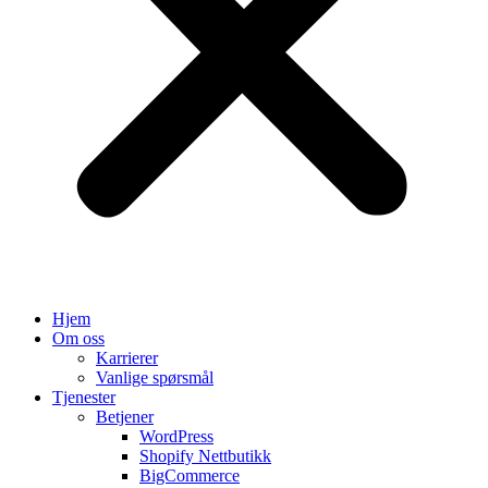
Hjem
Om oss
Karrierer
Vanlige spørsmål
Tjenester
Betjener
WordPress
Shopify Nettbutikk
BigCommerce