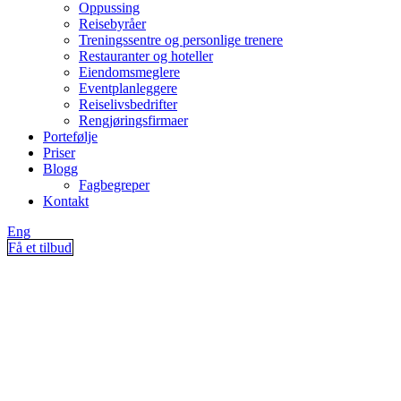
Oppussing
Reisebyråer
Treningssentre og personlige trenere
Restauranter og hoteller
Eiendomsmeglere
Eventplanleggere
Reiselivsbedrifter
Rengjøringsfirmaer
Portefølje
Priser
Blogg
Fagbegreper
Kontakt
Eng
Få et tilbud