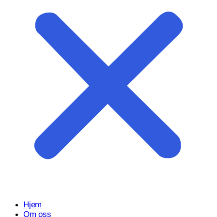
Start prosjektet ditt med oss
Klar til å gjøre ideen din om til en kraftfull digital opplevelse?
Vårt Nettsidedesign.no-team er her for å designe, bygge og
utvikle nettstedet ditt.
Få et tilbud
Hjem
Om oss