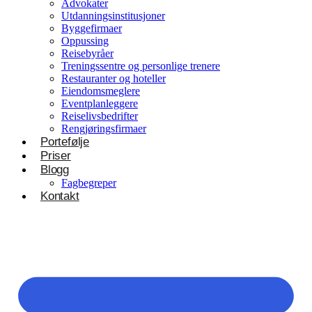
Advokater
Utdanningsinstitusjoner
Byggefirmaer
Oppussing
Reisebyråer
Treningssentre og personlige trenere
Restauranter og hoteller
Eiendomsmeglere
Eventplanleggere
Reiselivsbedrifter
Rengjøringsfirmaer
Portefølje
Priser
Blogg
Fagbegreper
Kontakt
Helsevesen og velvære
Klinikker