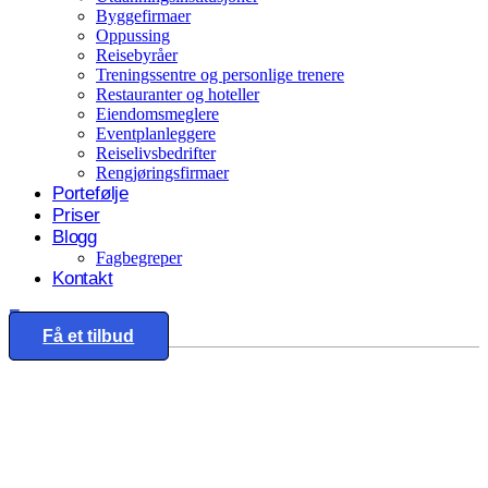
Byggefirmaer
Oppussing
Reisebyråer
Treningssentre og personlige trenere
Restauranter og hoteller
Eiendomsmeglere
Eventplanleggere
Reiselivsbedrifter
Rengjøringsfirmaer
Portefølje
Priser
Blogg
Fagbegreper
Kontakt
Eng
Få et tilbud