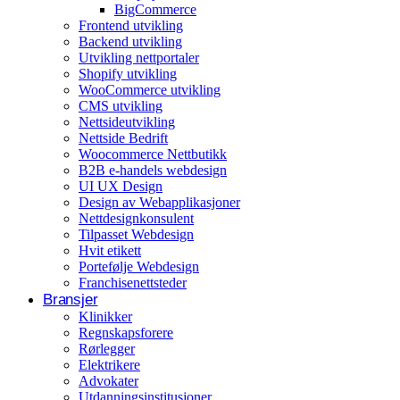
BigCommerce
Arrangementer og opplevelser
Frontend utvikling
Backend utvikling
Eventplanleggere
Utvikling nettportaler
Shopify utvikling
WooCommerce utvikling
CMS utvikling
Nettsideutvikling
Nettside Bedrift
Woocommerce Nettbutikk
B2B e-handels webdesign
UI UX Design
Design av Webapplikasjoner
Nettdesignkonsulent
Tilpasset Webdesign
Hvit etikett
Portefølje Webdesign
Franchisenettsteder
Bransjer
Klinikker
Regnskapsforere
Rørlegger
Elektrikere
Advokater
Utdanningsinstitusjoner