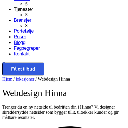
S
Tjenester
S
Bransjer
S
Portefølje
Priser
Blogg
Fagbegreper
Kontakt
Eng
Få et tilbud
Hjem
/
lokasjoner
/
Webdesign Hinna
Webdesign
Hinna
Trenger du en ny nettside til bedriften din i Hinna? Vi designer
skreddersydde nettsider som bygger tillit, tiltrekker kunder og gir
målbare resultater.