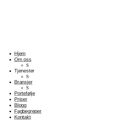
Profesjonelle tjenester
Advokater
Hjem
Om oss
S
Tjenester
S
Bransjer
S
Portefølje
Priser
Blogg
Fagbegreper
Kontakt