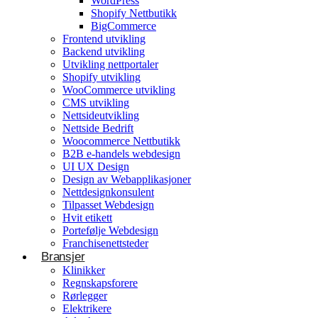
WordPress
Shopify Nettbutikk
BigCommerce
Konsulentvirksomhet og partnerskap
Frontend utvikling
Backend utvikling
Nettdesignkonsulent
Utvikling nettportaler
Hvit etikett
Shopify utvikling
WooCommerce utvikling
CMS utvikling
E-handelsløsning
Nettsideutvikling
Nettside Bedrift
Woocommerce Nettbutikk
Woocommerce Nettbutikk
Shopify utvikling
B2B e-handels webdesign
UI UX Design
WooCommerce utvikling
Byggetjenester
Design av Webapplikasjoner
Betjener
Nettdesignkonsulent
Byggefirmaer
WordPress
Tilpasset Webdesign
Hvit etikett
Shopify Nettbutikk
Portefølje Webdesign
BigCommerce
Franchisenettsteder
Bransjer
Ønsker du å bygge din tilstedeværelse på nett i
Klinikker
Norge?
Regnskapsforere
Rørlegger
Få et tilbud
Elektrikere