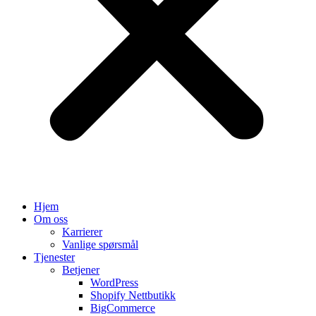
Hjem
Om oss
Karrierer
Vanlige spørsmål
Tjenester
Betjener
WordPress
Shopify Nettbutikk
BigCommerce