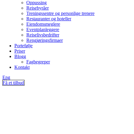
Oppussing
Reisebyråer
Treningssentre og personlige trenere
Restauranter og hoteller
Eiendomsmeglere
Eventplanleggere
Reiselivsbedrifter
Rengjøringsfirmaer
Portefølje
Priser
Blogg
Fagbegreper
Kontakt
Eng
Få et tilbud