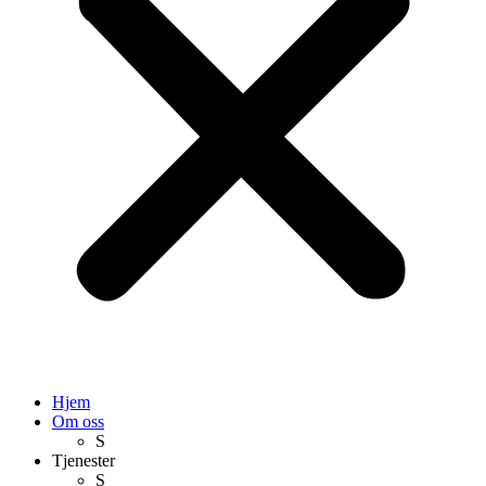
Hjem
Om oss
S
Tjenester
S