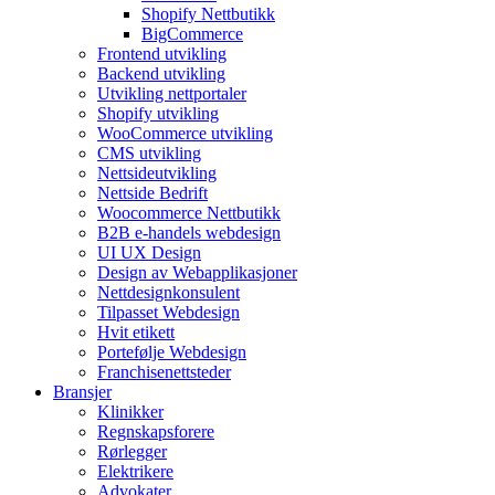
Shopify Nettbutikk
BigCommerce
Frontend utvikling
Backend utvikling
Utvikling nettportaler
Shopify utvikling
WooCommerce utvikling
CMS utvikling
Nettsideutvikling
Nettside Bedrift
Woocommerce Nettbutikk
B2B e-handels webdesign
UI UX Design
Design av Webapplikasjoner
Nettdesignkonsulent
Tilpasset Webdesign
Hvit etikett
Portefølje Webdesign
Franchisenettsteder
Bransjer
Klinikker
Regnskapsforere
Rørlegger
Elektrikere
Advokater