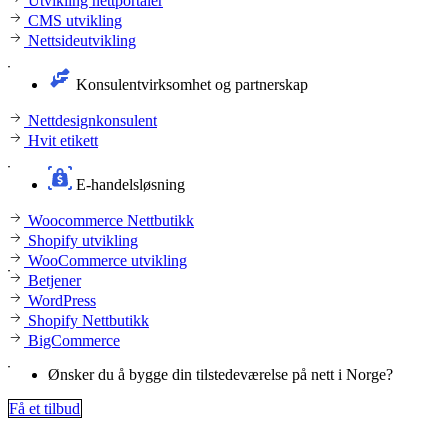
Utvikling nettportaler
CMS utvikling
Nettsideutvikling
Konsulentvirksomhet og partnerskap
Nettdesignkonsulent
Hvit etikett
E-handelsløsning
Woocommerce Nettbutikk
Shopify utvikling
WooCommerce utvikling
Betjener
WordPress
Shopify Nettbutikk
BigCommerce
Ønsker du å bygge din tilstedeværelse på nett i Norge?
Få et tilbud