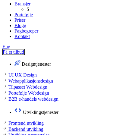
Bransjer
S
Portefølje
Priser
Blogg
Fagbegreper
Kontakt
Eng
Få et tilbud
Designtjenester
UI UX Design
Webapplikasjonsdesign
Tilpasset Webdesign
Portefølje Webdesign
B2B e-handels webdesign
Utviklingstjenester
Frontend utvikling
Backend utvikling