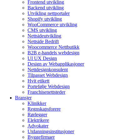
Frontend utvikling
Backend utvikling
Utvikling nettportaler
Shopify utvikling
WooCommerce utvikling
CMS utvikling
Nettsideutvikling
Nettside Bedrift
Woocommerce Nettbutikk
B2B e-handels webdesign
UI UX Design
Design av Webapplikasjoner
Nettdesignkonsulent
Tilpasset Webdesign
Hvit etikett
Portefølje Webdesign
Franchisenettsteder
Bransjer
Klinikker
Regnskapsforere
Rørlegger
Elektrikere
Advokater
Utdanningsinstitusjoner
Byggefirmaer