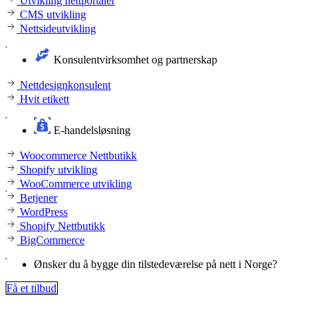
Utvikling nettportaler
CMS utvikling
Nettsideutvikling
Konsulentvirksomhet og partnerskap
Nettdesignkonsulent
Hvit etikett
E-handelsløsning
Woocommerce Nettbutikk
Shopify utvikling
WooCommerce utvikling
Betjener
WordPress
Shopify Nettbutikk
BigCommerce
Ønsker du å bygge din tilstedeværelse på nett i Norge?
Få et tilbud