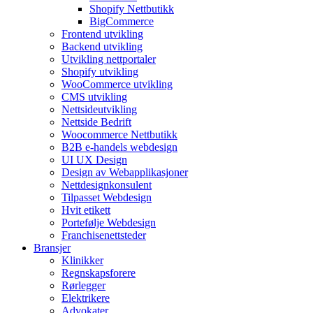
Shopify Nettbutikk
BigCommerce
Frontend utvikling
Backend utvikling
Utvikling nettportaler
Shopify utvikling
WooCommerce utvikling
CMS utvikling
Nettsideutvikling
Nettside Bedrift
Woocommerce Nettbutikk
B2B e-handels webdesign
UI UX Design
Design av Webapplikasjoner
Nettdesignkonsulent
Tilpasset Webdesign
Hvit etikett
Portefølje Webdesign
Franchisenettsteder
Bransjer
Klinikker
Regnskapsforere
Rørlegger
Elektrikere
Advokater