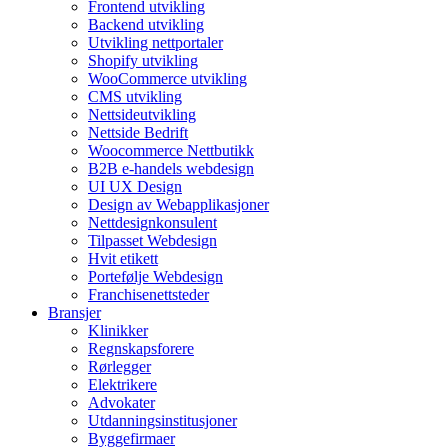
Frontend utvikling
Backend utvikling
Utvikling nettportaler
Shopify utvikling
WooCommerce utvikling
CMS utvikling
Nettsideutvikling
Nettside Bedrift
Woocommerce Nettbutikk
B2B e-handels webdesign
UI UX Design
Design av Webapplikasjoner
Nettdesignkonsulent
Tilpasset Webdesign
Hvit etikett
Portefølje Webdesign
Franchisenettsteder
Bransjer
Klinikker
Regnskapsforere
Rørlegger
Elektrikere
Advokater
Utdanningsinstitusjoner
Byggefirmaer