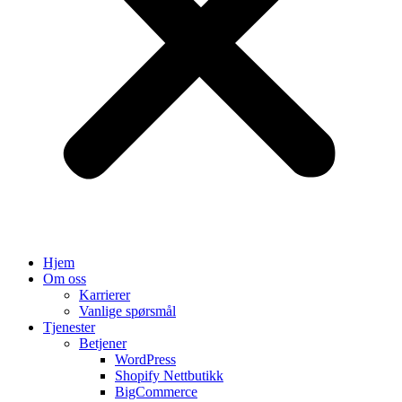
Hjem
Om oss
Karrierer
Vanlige spørsmål
Tjenester
Betjener
WordPress
Shopify Nettbutikk
BigCommerce