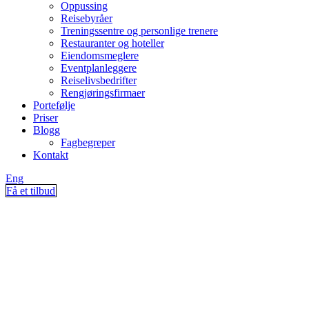
Oppussing
Reisebyråer
Treningssentre og personlige trenere
Restauranter og hoteller
Eiendomsmeglere
Eventplanleggere
Reiselivsbedrifter
Rengjøringsfirmaer
Portefølje
Priser
Blogg
Fagbegreper
Kontakt
Eng
Få et tilbud