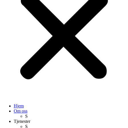
Hjem
Om oss
S
Tjenester
S