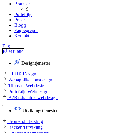
Bransjer
S
Portefølje
Priser
Blogg
Fagbegreper
Kontakt
Eng
Få et tilbud
Designtjenester
UI UX Design
Webapplikasjonsdesign
Tilpasset Webdesign
Portefølje Webdesign
B2B e-handels webdesign
Utviklingstjenester
Frontend utvikling
Backend utvikling