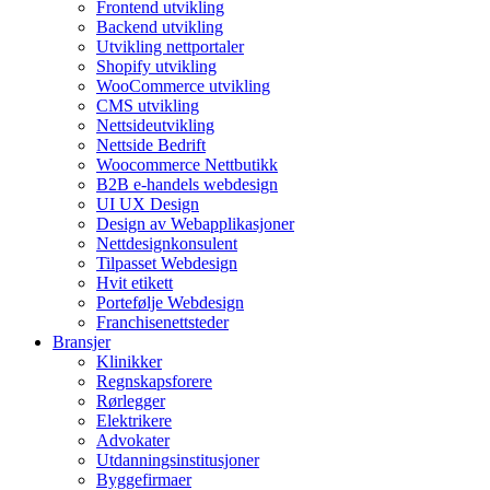
Frontend utvikling
Backend utvikling
Utvikling nettportaler
Shopify utvikling
WooCommerce utvikling
CMS utvikling
Nettsideutvikling
Nettside Bedrift
Woocommerce Nettbutikk
B2B e-handels webdesign
UI UX Design
Design av Webapplikasjoner
Nettdesignkonsulent
Tilpasset Webdesign
Hvit etikett
Portefølje Webdesign
Franchisenettsteder
Bransjer
Klinikker
Regnskapsforere
Rørlegger
Elektrikere
Advokater
Utdanningsinstitusjoner
Byggefirmaer