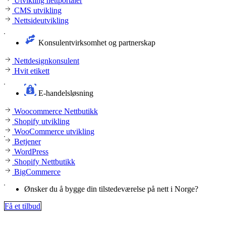
Utvikling nettportaler
CMS utvikling
Nettsideutvikling
Konsulentvirksomhet og partnerskap
Nettdesignkonsulent
Hvit etikett
E-handelsløsning
Woocommerce Nettbutikk
Shopify utvikling
WooCommerce utvikling
Betjener
WordPress
Shopify Nettbutikk
BigCommerce
Ønsker du å bygge din tilstedeværelse på nett i Norge?
Få et tilbud