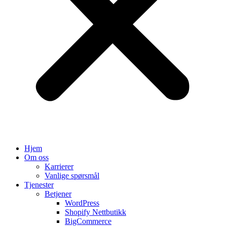
Hjem
Om oss
Karrierer
Vanlige spørsmål
Tjenester
Betjener
WordPress
Shopify Nettbutikk
BigCommerce