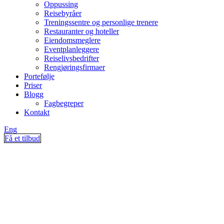
Oppussing
Reisebyråer
Treningssentre og personlige trenere
Restauranter og hoteller
Eiendomsmeglere
Eventplanleggere
Reiselivsbedrifter
Rengjøringsfirmaer
Portefølje
Priser
Blogg
Fagbegreper
Kontakt
Eng
Få et tilbud