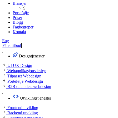
Bransjer
S
Portefølje
Priser
Blogg
Fagbegreper
Kontakt
Eng
Få et tilbud
Designtjenester
UI UX Design
Webapplikasjonsdesign
Tilpasset Webdesign
Portefølje Webdesign
B2B e-handels webdesign
Utviklingstjenester
Frontend utvikling
Backend utvikling