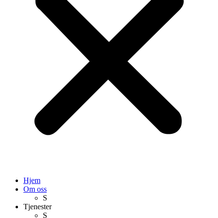
Hjem
Om oss
S
Tjenester
S