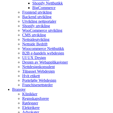
Shopify Nettbutikk
BigCommerce
Frontend utvikling
Backend utvikling
Utvikling nettportaler
Shopify utvikling
WooCommerce utvikling
CMS utvikling
Nettsideutvikling
Nettside Bedrift
Woocommerce Nettbutikk
B2B e-handels webdesign
UI UX Design
Design av Webapplikasjoner
Nettdesignkonsulent
Tilpasset Webdesign
Hvit etikett
Portefølje Webdesign
Franchisenettsteder
Bransjer
Klinikker
Regnskapsforere
Rørlegger
Elektrikere
Advokater