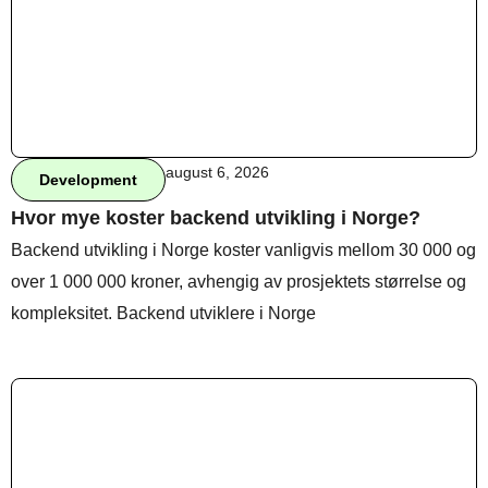
Behandle ditt samtykke
For å gi best mulig opplevelse bruker vi
informasjonskapsler for å lagre eller få tilgang til
enhetsdata. Å nekte samtykke kan begrense enkelte
august 6, 2026
Development
funksjoner.
Hvor mye koster backend utvikling i Norge?
Backend utvikling i Norge koster vanligvis mellom 30 000 og
over 1 000 000 kroner, avhengig av prosjektets størrelse og
Nødvendig
Preferanser
kompleksitet. Backend utviklere i Norge
Statistikk
Markedsføring