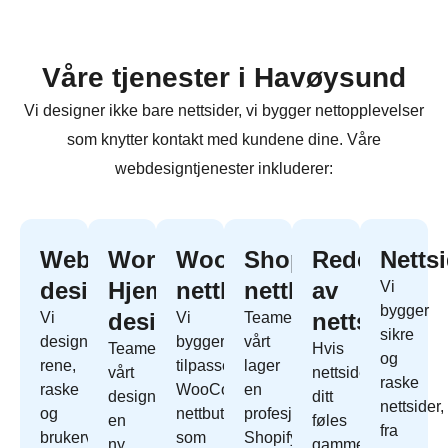
Våre tjenester i Havøysund
Vi designer ikke bare nettsider, vi bygger nettopplevelser
som knytter kontakt med kundene dine. Våre
webdesigntjenester inkluderer:
Webapp
WordPress
WooCommerce
Shopify
Redesign
Netts
design
Hjemmeside
nettbutikk
nettbutikk
av
Vi
bygger
design
nettside
Vi
Vi
Teamet
sikre
designer
bygger
vårt
Teamet
Hvis
og
rene,
tilpassede
lager
vårt
nettside
raske
raske
WooCommerce
en
designer
ditt
nettsider,
og
nettbutikk
profesjonell
en
føles
fra
brukervennlige
som
Shopify
ny
gammelt,