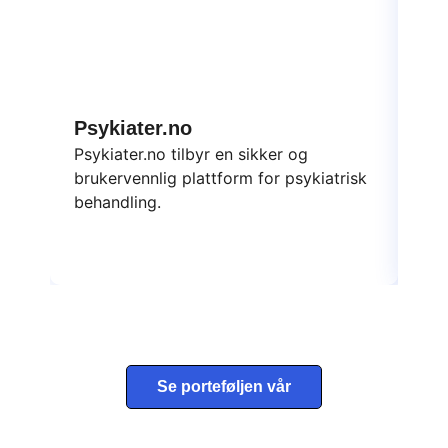
Psykiater.no
Da
Psykiater.no tilbyr en sikker og
Dat
brukervennlig plattform for psykiatrisk
ska
behandling.
yte
Se porteføljen vår