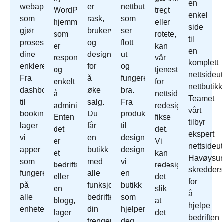
en
webapper
er
nettbutikk
WordPress
tregt
enkel
som
rask,
som
hjemmeside
eller
side
gjør
brukervennlig
ser
som
rotete,
til
prosessene
og
flott
er
kan
en
dine
designet
ut
responsivt
vår
komplett
enklere.
for
og
og
tjeneste
nettsideut
Fra
å
fungerer
enkelt
for
nettbutikk
dashbord
øke
bra.
å
nettside
Teamet
til
salg.
Fra
administrere.
redesign
vårt
bookingsystemer
Du
produktoppsett
Enten
fikse
tilbyr
lager
får
til
det
det.
ekspert
vi
en
design
er
Vi
nettsideut
apper
butikk
designer
et
kan
Havøysu
som
med
vi
bedriftsnettsted
redesign
skredder
fungerer
alle
en
eller
det
for
på
funksjonene
butikk
en
slik
å
alle
bedriften
som
blogg,
at
hjelpe
enheter.
din
hjelper
lager
det
bedriften
trenger.
deg