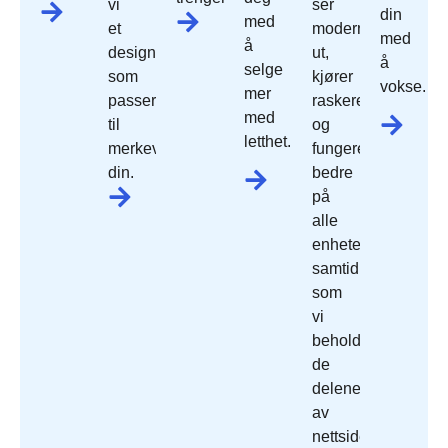
vi
ser
din
med
et
moderne
med
å
design
ut,
å
selge
som
kjører
vokse.
mer
passer
raskere
med
til
og
letthet.
merkevaren
fungerer
din.
bedre
på
alle
enheter,
samtidig
som
vi
beholder
de
delene
av
nettside