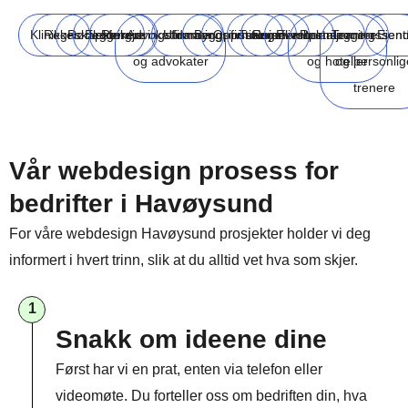
Klinikker
Regnskapsførere
Rørleggere
Elektrikere
Rengjøringsfirmaer
Advokatfirmaer
Utdanningsinstitusjoner
Byggefirmaer
Oppussingsfirmaer
Turisme
Reiselivsbransjen
Eventplanleggere
Restauranter
Treningssent
Eien
og advokater
og hoteller
og personlig
trenere
Vår webdesign prosess for
bedrifter i Havøysund
For våre webdesign Havøysund prosjekter holder vi deg
informert i hvert trinn, slik at du alltid vet hva som skjer.
1
Snakk om ideene dine
Først har vi en prat, enten via telefon eller
videomøte. Du forteller oss om bedriften din, hva