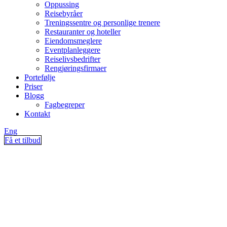
Oppussing
Reisebyråer
Treningssentre og personlige trenere
Restauranter og hoteller
Eiendomsmeglere
Eventplanleggere
Reiselivsbedrifter
Rengjøringsfirmaer
Portefølje
Priser
Blogg
Fagbegreper
Kontakt
Eng
Få et tilbud