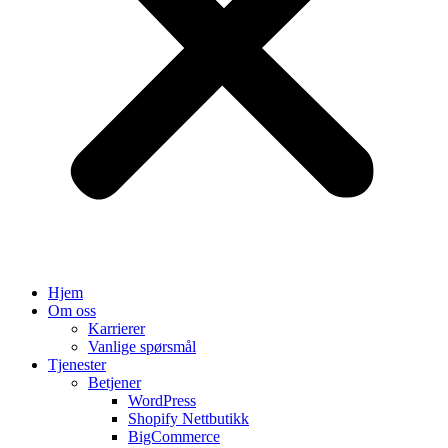
Hjem
Om oss
Karrierer
Vanlige spørsmål
Tjenester
Betjener
WordPress
Shopify Nettbutikk
BigCommerce