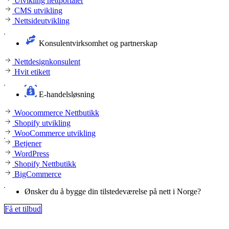
Utvikling nettportaler
CMS utvikling
Nettsideutvikling
Konsulentvirksomhet og partnerskap
Nettdesignkonsulent
Hvit etikett
E-handelsløsning
Woocommerce Nettbutikk
Shopify utvikling
WooCommerce utvikling
Betjener
WordPress
Shopify Nettbutikk
BigCommerce
Ønsker du å bygge din tilstedeværelse på nett i Norge?
Få et tilbud