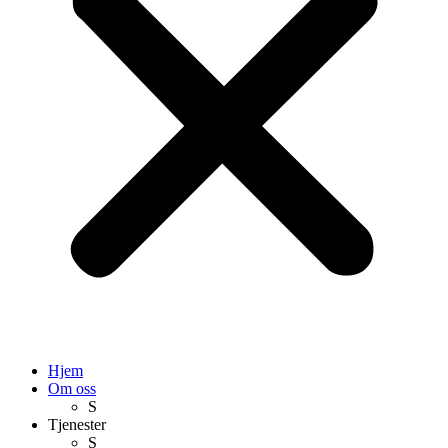
Hjem
Om oss
S
Tjenester
S