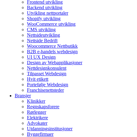
Frontend utvikling
Backend utvikling
Utvikling nettportaler
Shopify utvikling
WooCommerce utvikling
CMS utvikling
Nettsideutvikling
Nettside Bedrift
Woocommerce Nettbutikk
B2B e-handels webdesign
UI UX Design
Design av Webapplikasjoner
Nettdesignkonsulent
Tilpasset Webdesign
Hvit etikett
Portefølje Webdesign
Franchisenettsteder
Bransjer
Klinikker
Regnskapsforere
Rørlegger
Elektrikere
Advokater
Utdanningsinstitusjoner
Byggefirmaer