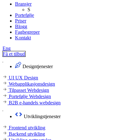
Bransjer
S
Portefølje
Priser
Blogg
Fagbegreper
Kontakt
Eng
Få et tilbud
Designtjenester
UI UX Design
Webapplikasjonsdesign
Tilpasset Webdesign
Portefølje Webdesign
B2B e-handels webdesign
Utviklingstjenester
Frontend utvikling
Backend utvikling