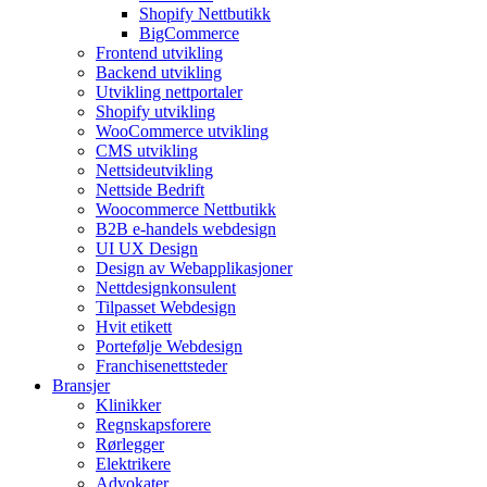
Shopify Nettbutikk
BigCommerce
Frontend utvikling
Backend utvikling
Utvikling nettportaler
Shopify utvikling
WooCommerce utvikling
CMS utvikling
Nettsideutvikling
Nettside Bedrift
Woocommerce Nettbutikk
B2B e-handels webdesign
UI UX Design
Design av Webapplikasjoner
Nettdesignkonsulent
Tilpasset Webdesign
Hvit etikett
Portefølje Webdesign
Franchisenettsteder
Bransjer
Klinikker
Regnskapsforere
Rørlegger
Elektrikere
Advokater