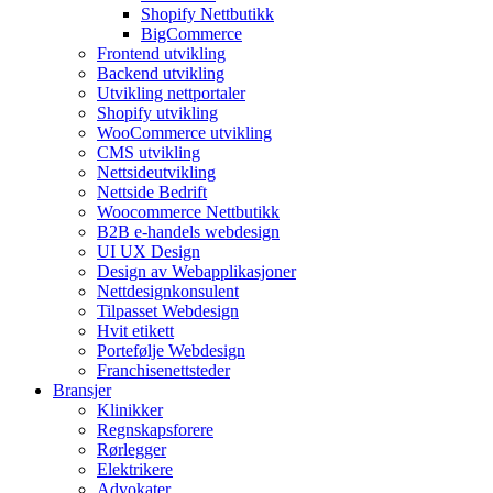
Shopify Nettbutikk
BigCommerce
Frontend utvikling
Backend utvikling
Utvikling nettportaler
Shopify utvikling
WooCommerce utvikling
CMS utvikling
Nettsideutvikling
Nettside Bedrift
Woocommerce Nettbutikk
B2B e-handels webdesign
UI UX Design
Design av Webapplikasjoner
Nettdesignkonsulent
Tilpasset Webdesign
Hvit etikett
Portefølje Webdesign
Franchisenettsteder
Bransjer
Klinikker
Regnskapsforere
Rørlegger
Elektrikere
Advokater