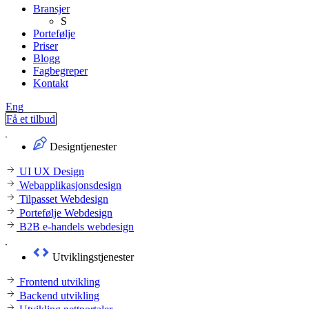
Bransjer
S
Portefølje
Priser
Blogg
Fagbegreper
Kontakt
Eng
Få et tilbud
Designtjenester
UI UX Design
Webapplikasjonsdesign
Tilpasset Webdesign
Portefølje Webdesign
B2B e-handels webdesign
Utviklingstjenester
Frontend utvikling
Backend utvikling