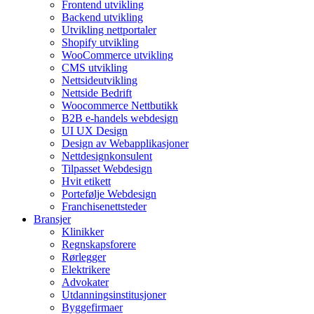
Frontend utvikling
Backend utvikling
Utvikling nettportaler
Shopify utvikling
WooCommerce utvikling
CMS utvikling
Nettsideutvikling
Nettside Bedrift
Woocommerce Nettbutikk
B2B e-handels webdesign
UI UX Design
Design av Webapplikasjoner
Nettdesignkonsulent
Tilpasset Webdesign
Hvit etikett
Portefølje Webdesign
Franchisenettsteder
Bransjer
Klinikker
Regnskapsforere
Rørlegger
Elektrikere
Advokater
Utdanningsinstitusjoner
Byggefirmaer