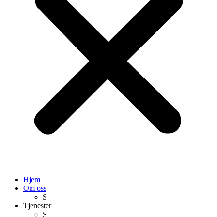
Hjem
Om oss
S
Tjenester
S