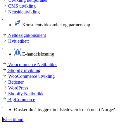
Utvikling nettportaler
CMS utvikling
Nettsideutvikling
Konsulentvirksomhet og partnerskap
Nettdesignkonsulent
Hvit etikett
E-handelsløsning
Woocommerce Nettbutikk
Shopify utvikling
WooCommerce utvikling
Betjener
WordPress
Shopify Nettbutikk
BigCommerce
Ønsker du å bygge din tilstedeværelse på nett i Norge?
Få et tilbud