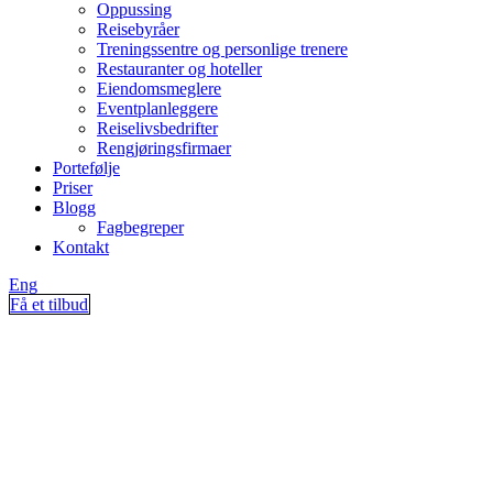
Oppussing
Reisebyråer
Treningssentre og personlige trenere
Restauranter og hoteller
Eiendomsmeglere
Eventplanleggere
Reiselivsbedrifter
Rengjøringsfirmaer
Portefølje
Priser
Blogg
Fagbegreper
Kontakt
Eng
Få et tilbud