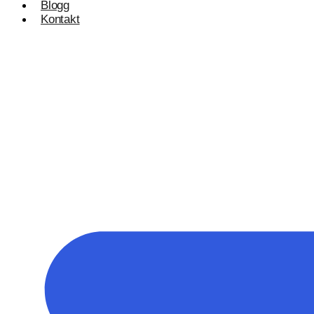
Blogg
Kontakt
Konsulentvirksomhet og partnerskap
Nettdesignkonsulent
Hvit etikett
E-handelsløsning
Woocommerce Nettbutikk
Shopify utvikling
WooCommerce utvikling
Byggetjenester
Betjener
Byggefirmaer
WordPress
Shopify Nettbutikk
BigCommerce
Ønsker du å bygge din tilstedeværelse på nett i Nor
Få et tilbud