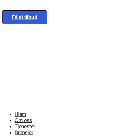
Eng
Få et tilbud
Hjem
Om oss
Tjenester
Bransjer