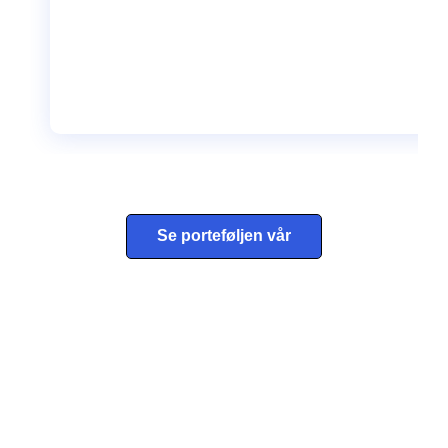
Behandle ditt samtykke
For å gi best mulig opplevelse bruker vi
informasjonskapsler for å lagre eller få tilgang til
enhetsdata. Å nekte samtykke kan begrense enkelte
funksjoner.
Se porteføljen vår
Nødvendig
Preferanser
Statistikk
Markedsføring