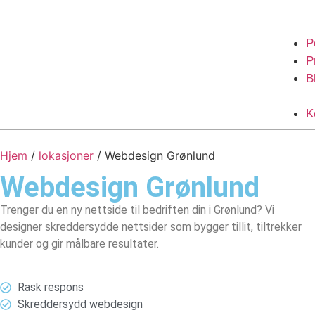
P
P
B
K
Hjem
/
lokasjoner
/
Webdesign Grønlund
Webdesign
Grønlund
Trenger du en ny nettside til bedriften din i Grønlund? Vi
designer skreddersydde nettsider som bygger tillit, tiltrekker
kunder og gir målbare resultater.
Rask respons
Skreddersydd webdesign