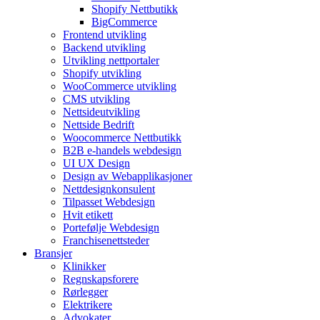
Shopify Nettbutikk
BigCommerce
Frontend utvikling
Backend utvikling
Utvikling nettportaler
Shopify utvikling
WooCommerce utvikling
CMS utvikling
Nettsideutvikling
Nettside Bedrift
Woocommerce Nettbutikk
B2B e-handels webdesign
UI UX Design
Design av Webapplikasjoner
Nettdesignkonsulent
Tilpasset Webdesign
Hvit etikett
Portefølje Webdesign
Franchisenettsteder
Bransjer
Klinikker
Regnskapsforere
Rørlegger
Elektrikere
Advokater