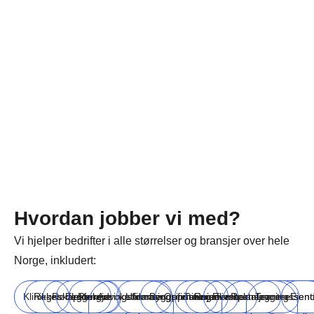
Hvordan jobber vi med?
Vi hjelper bedrifter i alle størrelser og bransjer over hele
Norge, inkludert:
Klinikker
Regnskapsførere
Rørleggere
Elektrikere
Rengjøringsfirmaer
Advokatfirmaer
Utdanningsinstitusjoner
Byggefirmaer
Oppussingsfirmaer
Turisme
Reiselivsbransjen
Eventplanleggere
Restauranter
Treningssent
Eien