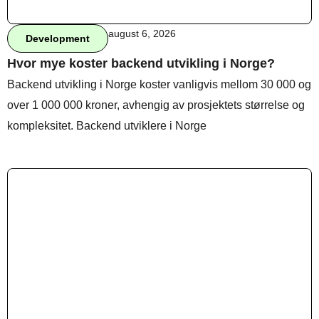
august 6, 2026
Development
Behandle ditt samtykke
Hvor mye koster backend utvikling i Norge?
For å gi best mulig opplevelse bruker vi
Backend utvikling i Norge koster vanligvis mellom 30 000 og
informasjonskapsler for å lagre eller få tilgang til
enhetsdata. Å nekte samtykke kan begrense enkelte
over 1 000 000 kroner, avhengig av prosjektets størrelse og
funksjoner.
kompleksitet. Backend utviklere i Norge
Nødvendig
Preferanser
Statistikk
Markedsføring