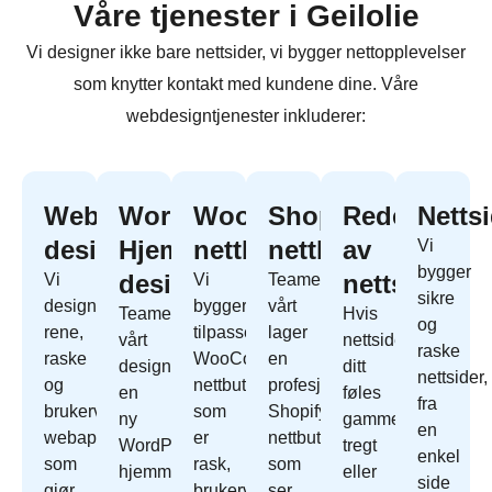
Våre tjenester i Geilolie
Vi designer ikke bare nettsider, vi bygger nettopplevelser
som knytter kontakt med kundene dine. Våre
webdesigntjenester inkluderer:
Webapp
WordPress
WooCommerce
Shopify
Redesign
Netts
design
Hjemmeside
nettbutikk
nettbutikk
av
Vi
bygger
design
nettside
Vi
Vi
Teamet
sikre
designer
bygger
vårt
Teamet
Hvis
og
rene,
tilpassede
lager
vårt
nettside
raske
raske
WooCommerce
en
designer
ditt
nettsider,
og
nettbutikk
profesjonell
en
føles
fra
brukervennlige
som
Shopify
ny
gammelt,
en
webapper
er
nettbutikk
WordPress
tregt
enkel
som
rask,
som
hjemmeside
eller
side
gjør
brukervennlig
ser