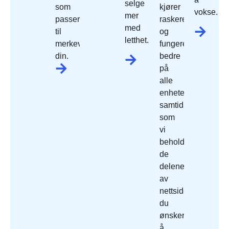
selge
som
kjører
vokse.
mer
passer
raskere
med
til
og
letthet.
merkevaren
fungerer
din.
bedre
på
alle
enheter,
samtidig
som
vi
beholder
de
delene
av
nettside
du
ønsker
å