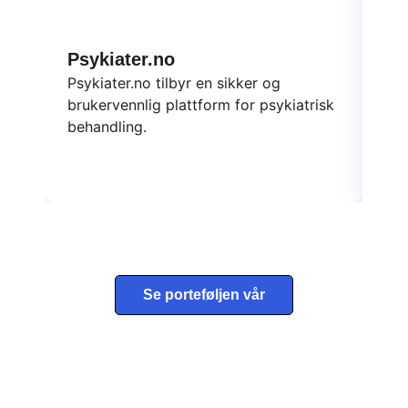
Psykiater.no
Da
Psykiater.no tilbyr en sikker og
Dat
brukervennlig plattform for psykiatrisk
ska
behandling.
yte
Se porteføljen vår