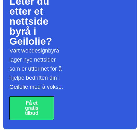
Leter du
etter et
nettside
byrå
i
Geilolie?
Vårt webdesignbyrå
lager nye nettsider
som er utformet for å
hjelpe bedriften din i
Geilolie med å vokse.
Få et
gratis
tilbud