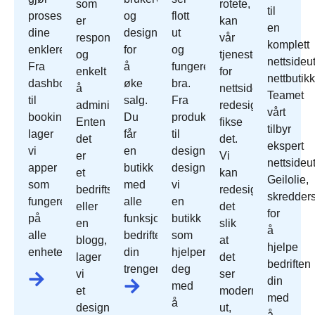
som
rotete,
til
prosessene
og
flott
er
kan
en
dine
designet
ut
responsivt
vår
komplett
enklere.
for
og
og
tjeneste
nettsideut
Fra
å
fungerer
enkelt
for
nettbutikk
dashbord
øke
bra.
å
nettside
Teamet
til
salg.
Fra
administrere.
redesign
vårt
bookingsystemer
Du
produktoppsett
Enten
fikse
tilbyr
lager
får
til
det
det.
ekspert
vi
en
design
er
Vi
nettsideut
apper
butikk
designer
et
kan
Geilolie,
som
med
vi
bedriftsnettsted
redesign
skredder
fungerer
alle
en
eller
det
for
på
funksjonene
butikk
en
slik
å
alle
bedriften
som
blogg,
at
hjelpe
enheter.
din
hjelper
lager
det
bedriften
trenger.
deg
vi
ser
din
med
et
moderne
med
å
design
ut,
å