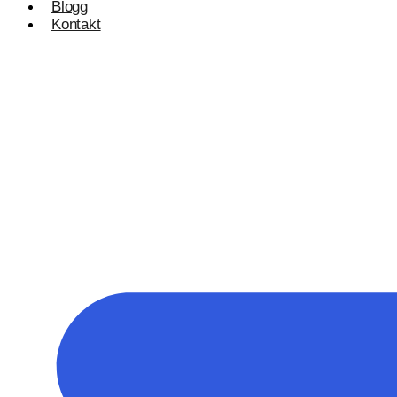
Blogg
Kontakt
Konsulentvirksomhet og partnerskap
Nettdesignkonsulent
Hvit etikett
E-handelsløsning
Woocommerce Nettbutikk
Shopify utvikling
WooCommerce utvikling
Byggetjenester
Betjener
Byggefirmaer
WordPress
Shopify Nettbutikk
BigCommerce
Ønsker du å bygge din tilstedeværelse på nett i Nor
Få et tilbud