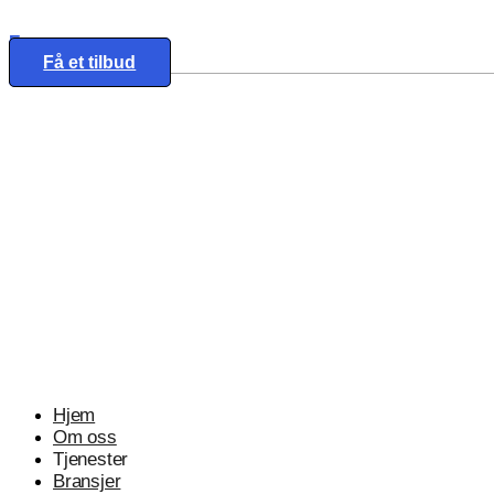
Eng
Få et tilbud
Hjem
Om oss
Tjenester
Bransjer