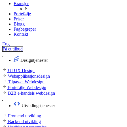
Bransjer
S
Portefølje
Priser
Blogg
Fagbegreper
Kontakt
Eng
Få et tilbud
Designtjenester
UI UX Design
Webapplikasjonsdesign
Tilpasset Webdesign
Portefølje Webdesign
B2B e-handels webdesign
Utviklingstjenester
Frontend utvikling
Backend utvikling