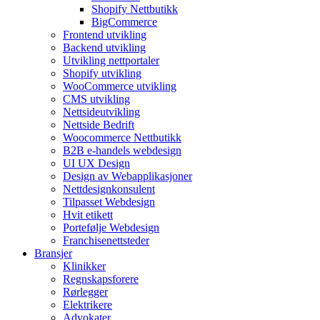
Shopify Nettbutikk
BigCommerce
Frontend utvikling
Backend utvikling
Utvikling nettportaler
Shopify utvikling
WooCommerce utvikling
CMS utvikling
Nettsideutvikling
Nettside Bedrift
Woocommerce Nettbutikk
B2B e-handels webdesign
UI UX Design
Design av Webapplikasjoner
Nettdesignkonsulent
Tilpasset Webdesign
Hvit etikett
Portefølje Webdesign
Franchisenettsteder
Bransjer
Klinikker
Regnskapsforere
Rørlegger
Elektrikere
Advokater