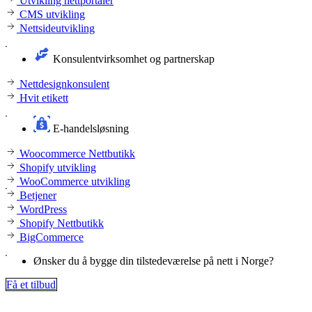
Utvikling nettportaler
CMS utvikling
Nettsideutvikling
Konsulentvirksomhet og partnerskap
Nettdesignkonsulent
Hvit etikett
E-handelsløsning
Woocommerce Nettbutikk
Shopify utvikling
WooCommerce utvikling
Betjener
WordPress
Shopify Nettbutikk
BigCommerce
Ønsker du å bygge din tilstedeværelse på nett i Norge?
Få et tilbud