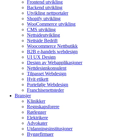
Frontend utvikling
Backend utvikling
Utvikling nettportaler
Shopify utvikling
WooCommerce utvikling
CMS utvikling
Nettsideutvikling
Nettside Bedrift
Woocommerce Nettbutikk
B2B e-handels webdesign
UI UX Design
Design av Webapplikasjoner
Nettdesignkonsulent
Tilpasset Webdesign
Hvit etikett
Portefølje Webdesign
Franchisenettsteder
Bransjer
Klinikker
Regnskapsforere
Rørlegger
Elektrikere
Advokater
Utdanningsinstitusjoner
Byggefirmaer