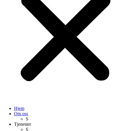
Hjem
Om oss
S
Tjenester
S