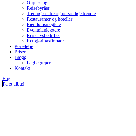
Oppussing
Reisebyråer
Treningssentre og personlige trenere
Restauranter og hoteller
Eiendomsmeglere
Eventplanleggere
Reiselivsbedrifter
Rengjøringsfirmaer
Portefølje
Priser
Blogg
Fagbegreper
Kontakt
Eng
Få et tilbud