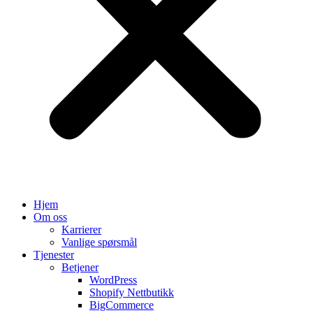
Hjem
Om oss
Karrierer
Vanlige spørsmål
Tjenester
Betjener
WordPress
Shopify Nettbutikk
BigCommerce