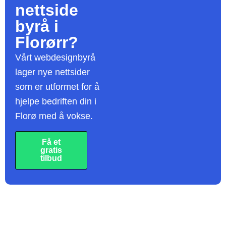
nettside
byrå
i
Florørr?
Vårt webdesignbyrå
lager nye nettsider
som er utformet for å
hjelpe bedriften din i
Florø med å vokse.
Få et
gratis
tilbud