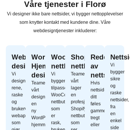
Våre tjenester i Florø
Vi designer ikke bare nettsider, vi bygger nettopplevelser
som knytter kontakt med kundene dine. Våre
webdesigntjenester inkluderer:
Webapp
WordPress
WooCommerce
Shopify
Redesign
Netts
design
Hjemmeside
nettbutikk
nettbutikk
av
Vi
bygger
design
nettside
Vi
Vi
Teamet
sikre
designer
bygger
vårt
Teamet
Hvis
og
rene,
tilpassede
lager
vårt
nettside
raske
raske
WooCommerce
en
designer
ditt
nettsider,
og
nettbutikk
profesjonell
en
føles
fra
brukervennlige
som
Shopify
ny
gammelt,
en
webapper
er
nettbutikk
WordPress
tregt
enkel
som
rask,
som
hjemmeside
eller
side
gjør
brukervennlig
ser