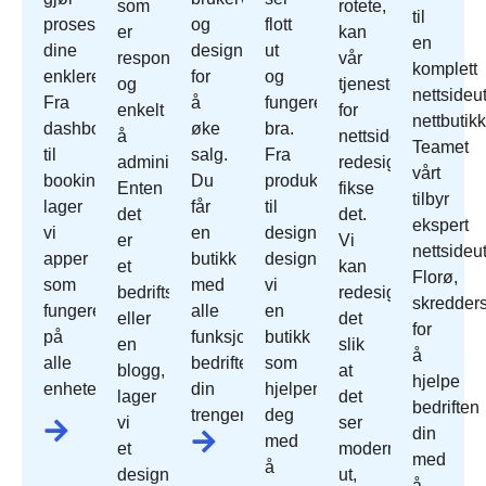
som
rotete,
til
prosessene
og
flott
er
kan
en
dine
designet
ut
responsivt
vår
komplett
enklere.
for
og
og
tjeneste
nettsideut
Fra
å
fungerer
enkelt
for
nettbutikk
dashbord
øke
bra.
å
nettside
Teamet
til
salg.
Fra
administrere.
redesign
vårt
bookingsystemer
Du
produktoppsett
Enten
fikse
tilbyr
lager
får
til
det
det.
ekspert
vi
en
design
er
Vi
nettsideut
apper
butikk
designer
et
kan
Florø,
som
med
vi
bedriftsnettsted
redesign
skredder
fungerer
alle
en
eller
det
for
på
funksjonene
butikk
en
slik
å
alle
bedriften
som
blogg,
at
hjelpe
enheter.
din
hjelper
lager
det
bedriften
trenger.
deg
vi
ser
din
med
et
moderne
med
å
design
ut,
å