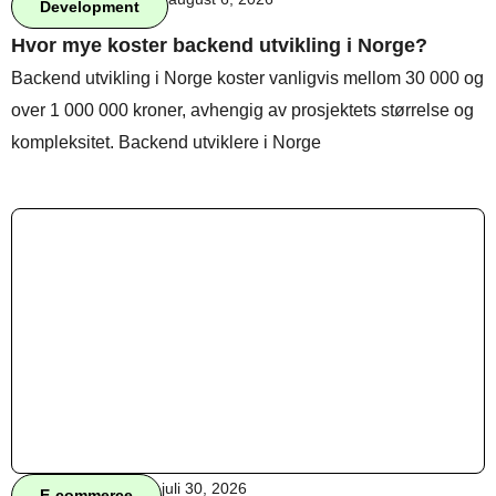
Development
Hvor mye koster backend utvikling i Norge?
Backend utvikling i Norge koster vanligvis mellom 30 000 og
Behandle ditt samtykke
For å gi best mulig opplevelse bruker vi
over 1 000 000 kroner, avhengig av prosjektets størrelse og
informasjonskapsler for å lagre eller få tilgang til
kompleksitet. Backend utviklere i Norge
enhetsdata. Å nekte samtykke kan begrense enkelte
funksjoner.
Nødvendig
Preferanser
Statistikk
Markedsføring
juli 30, 2026
E-commerce