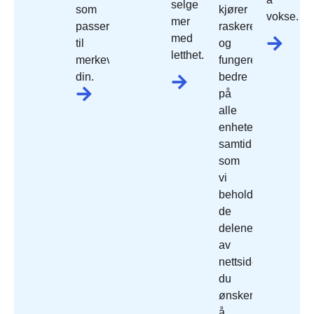
selge
som
kjører
vokse.
mer
passer
raskere
med
til
og
letthet.
merkevaren
fungerer
din.
bedre
på
alle
enheter,
samtidig
som
vi
beholder
de
delene
av
nettside
du
ønsker
å