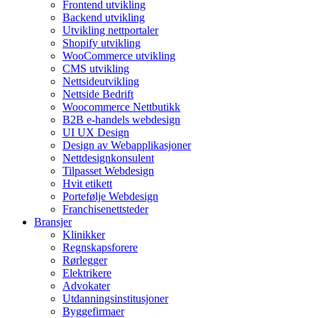
Frontend utvikling
Backend utvikling
Utvikling nettportaler
Shopify utvikling
WooCommerce utvikling
CMS utvikling
Nettsideutvikling
Nettside Bedrift
Woocommerce Nettbutikk
B2B e-handels webdesign
UI UX Design
Design av Webapplikasjoner
Nettdesignkonsulent
Tilpasset Webdesign
Hvit etikett
Portefølje Webdesign
Franchisenettsteder
Bransjer
Klinikker
Regnskapsforere
Rørlegger
Elektrikere
Advokater
Utdanningsinstitusjoner
Byggefirmaer