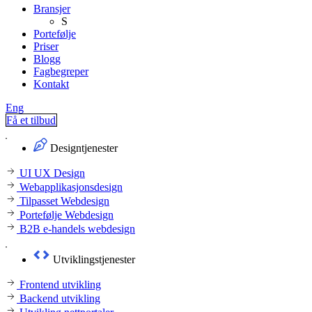
Bransjer
S
Portefølje
Priser
Blogg
Fagbegreper
Kontakt
Eng
Få et tilbud
Designtjenester
UI UX Design
Webapplikasjonsdesign
Tilpasset Webdesign
Portefølje Webdesign
B2B e-handels webdesign
Utviklingstjenester
Frontend utvikling
Backend utvikling