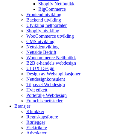
Shopify Nettbutikk
BigCommerce
Frontend utvikling
Backend utvikling
Utvikling nettportaler
Shopify utvikling
WooCommerce utvikling
CMS utvikling
Nettsideutvikling
Nettside Bedrift
Woocommerce Nettbutikk
B2B e-handels webdesign
UI UX Design
Design av Webapplikasjoner
Nettdesignkonsulent
Tilpasset Webdesign
Hvit etikett
Portefølje Webdesign
Franchisenettsteder
Bransjer
Klinikker
Regnskapsforere
Rørlegger
Elektrikere
Advokater