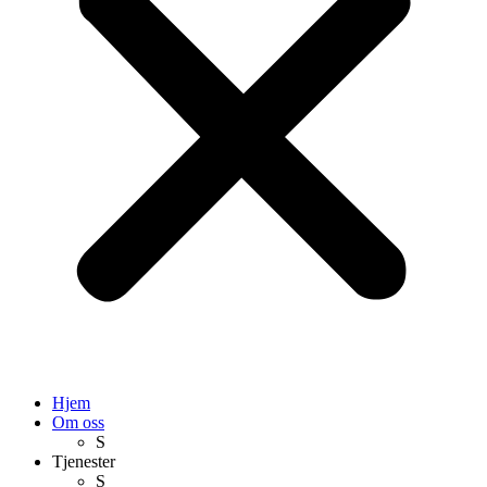
Hjem
Om oss
S
Tjenester
S