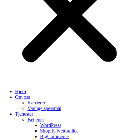
Hjem
Om oss
Karrierer
Vanlige spørsmål
Tjenester
Betjener
WordPress
Shopify Nettbutikk
BigCommerce