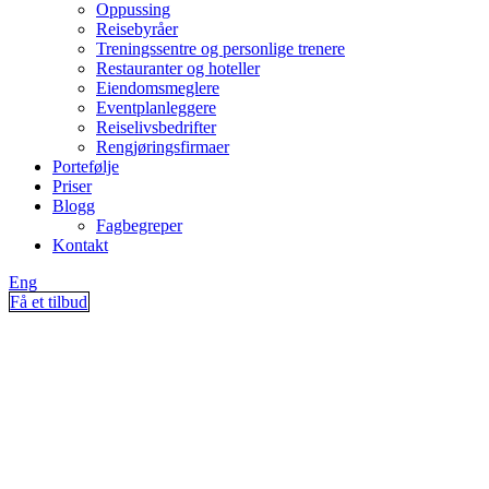
Oppussing
Reisebyråer
Treningssentre og personlige trenere
Restauranter og hoteller
Eiendomsmeglere
Eventplanleggere
Reiselivsbedrifter
Rengjøringsfirmaer
Portefølje
Priser
Blogg
Fagbegreper
Kontakt
Eng
Få et tilbud