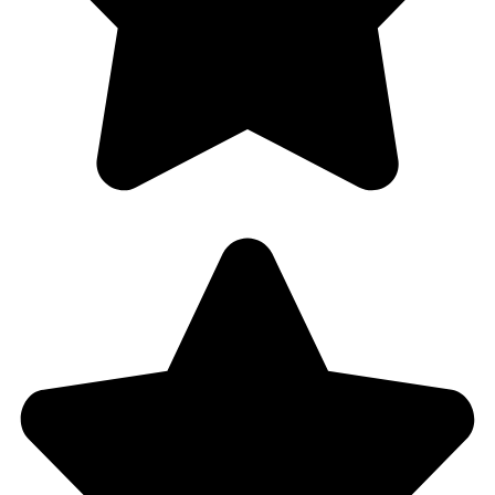
Behandle ditt samtykke
For å gi best mulig opplevelse bruker vi
informasjonskapsler for å lagre eller få tilgang til
enhetsdata. Å nekte samtykke kan begrense enkelte
funksjoner.
Nødvendig
Preferanser
Statistikk
Markedsføring