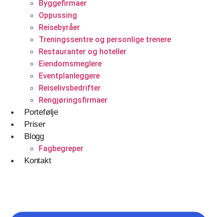
Byggefirmaer
Betjener
Oppussing
Reisebyråer
WordPress
Treningssentre og personlige trenere
Shopify Nettbutikk
Restauranter og hoteller
Eiendomsmeglere
BigCommerce
Eventplanleggere
Ønsker du å bygge din tilstedeværelse på nett i
Reiselivsbedrifter
Norge?
Rengjøringsfirmaer
Portefølje
Få et tilbud
Priser
Blogg
Fagbegreper
Kontakt