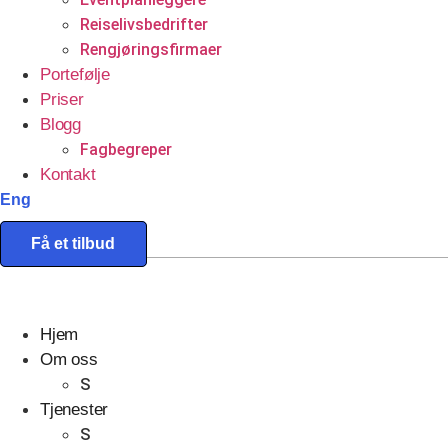
Reiselivsbedrifter
Rengjøringsfirmaer
Portefølje
Priser
Blogg
Fagbegreper
Kontakt
Eng
Få et tilbud
Hjem
Om oss
S
Tjenester
S