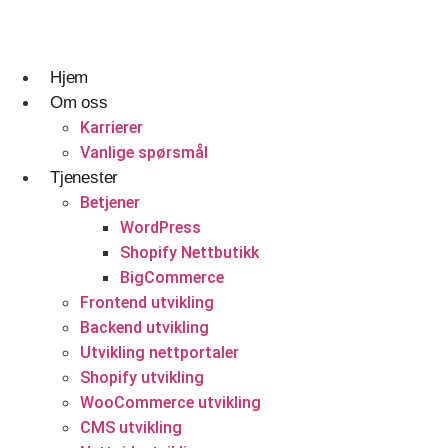
Skip
to
content
Hjem
Om oss
Reise og gjestfrihet
Designtjenester
Hvem vi er og hva vi gjør.
Karrierer
Vanlige spørsmål
Reisebyråer
UI UX Design
Karrierer
Tjenester
Betjener
Webapplikasjonsdesign
Vanlige spørsmål
WordPress
Tilpasset Webdesign
Shopify Nettbutikk
Nettsteddesign- og utviklingsbyrå i Norge
BigCommerce
Portefølje Webdesign
Få et tilbud
Frontend utvikling
Backend utvikling
B2B e-handels webdesign
Utvikling nettportaler
Byggetjenester
Utviklingstjenester
Shopify utvikling
WooCommerce utvikling
Byggefirmaer
Frontend utvikling
CMS utvikling