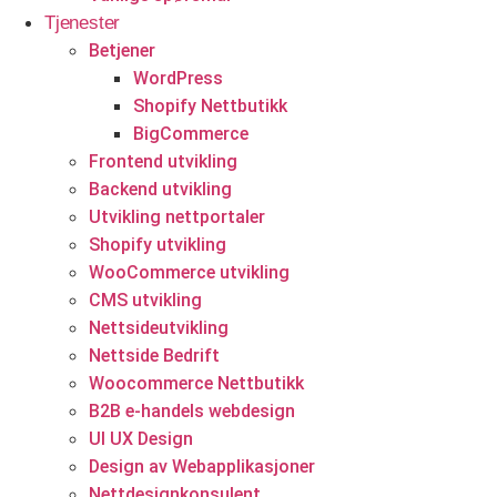
Tjenester
Eiendomstjenester
Betjener
WordPress
Eiendomsmeglere
Shopify Nettbutikk
BigCommerce
Frontend utvikling
Backend utvikling
Utvikling nettportaler
Shopify utvikling
WooCommerce utvikling
CMS utvikling
Start prosjektet ditt med oss
Nettsideutvikling
Nettside Bedrift
Klar til å gjøre ideen din om til en kraftfull digital opplevelse?
Woocommerce Nettbutikk
Vårt Nettsidedesign.no-team er her for å designe, bygge og
B2B e-handels webdesign
utvikle nettstedet ditt.
UI UX Design
Design av Webapplikasjoner
Få et tilbud
Nettdesignkonsulent