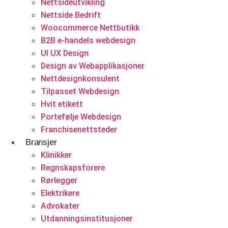
Nettsideutvikling
Backend utvikling
Nettside Bedrift
Woocommerce Nettbutikk
Utvikling nettportaler
B2B e-handels webdesign
CMS utvikling
UI UX Design
Design av Webapplikasjoner
Nettsideutvikling
Nettdesignkonsulent
Helsevesen og velvære
Tilpasset Webdesign
Konsulentvirksomhet og partnerskap
Hvit etikett
Klinikker
Nettdesignkonsulent
Portefølje Webdesign
Franchisenettsteder
Hvit etikett
Bransjer
E-handelsløsning
Klinikker
Regnskapsforere
Woocommerce Nettbutikk
Rørlegger
Elektrikere
Shopify utvikling
Advokater
Utdanningsinstitusjoner
WooCommerce utvikling