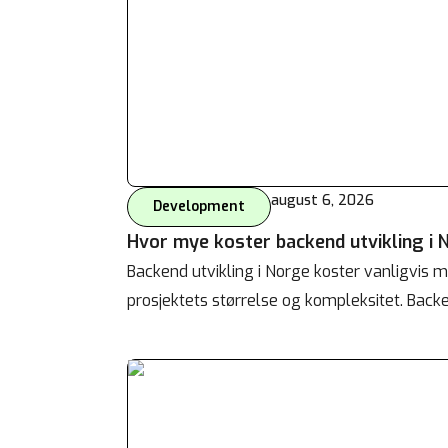
Behandle ditt samtykke
For å gi best mulig opplevelse bruker vi
informasjonskapsler for å lagre eller få tilgang til
enhetsdata. Å nekte samtykke kan begrense enkelte
funksjoner.
august 6, 2026
Development
Hvor mye koster backend utvikling i 
Nødvendig
Backend utvikling i Norge koster vanligvis
Preferanser
prosjektets størrelse og kompleksitet. Backe
Statistikk
Markedsføring