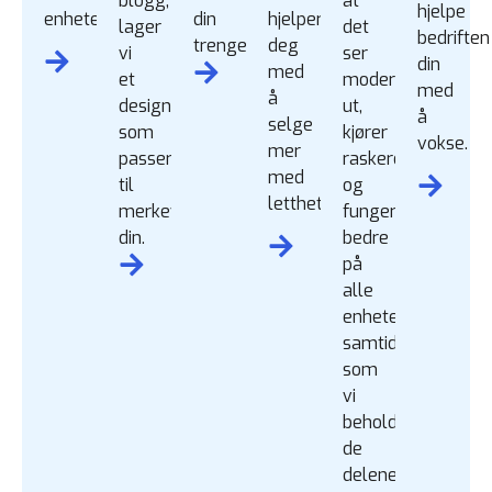
blogg,
at
hjelpe
enheter.
din
hjelper
lager
det
bedriften
trenger.
deg
vi
ser
din
med
et
moderne
med
å
design
ut,
å
selge
som
kjører
vokse.
mer
passer
raskere
med
til
og
letthet.
merkevaren
fungerer
din.
bedre
på
alle
enheter,
samtidig
som
vi
beholder
de
delene