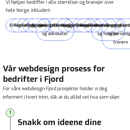
Vi hjelper bedrifter i alle størrelser og bransjer over
hele Norge, inkludert:
Klinikker
Regnskapsførere
Rørleggere
Elektrikere
Rengjøringsfirmaer
Advokatfirmaer
Utdanningsinstitusjoner
Byggefirmaer
Oppussingsfirmaer
Turisme
Reiselivsbransjen
Eventplanleggere
Restauranter
Treningssen
Eien
og advokater
og hoteller
og personli
trenere
Vår webdesign prosess for
bedrifter i Fjord
For våre webdesign Fjord prosjekter holder vi deg
informert i hvert trinn, slik at du alltid vet hva som skjer.
1
Snakk om ideene dine