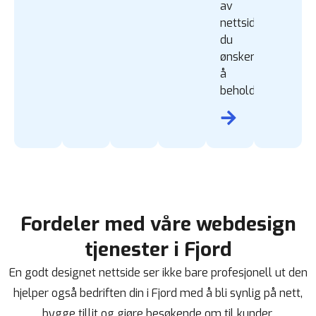
av
nettside
du
ønsker
å
beholde.
Fordeler med våre webdesign
tjenester i Fjord
En godt designet nettside ser ikke bare profesjonell ut den
hjelper også bedriften din i Fjord med å bli synlig på nett,
bygge tillit og gjøre besøkende om til kunder.