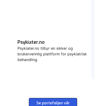
Psykiater.no
Da
Psykiater.no tilbyr en sikker og
Dat
brukervennlig plattform for psykiatrisk
ska
behandling.
yte
Se porteføljen vår