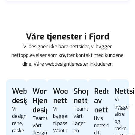
Våre tjenester i Fjord
Vi designer ikke bare nettsider, vi bygger
nettopplevelser som knytter kontakt med kundene
dine. Våre webdesigntjenester inkluderer:
Webapp
WordPress
WooCommerce
Shopify
Redesign
Nettsi
design
Hjemmeside
nettbutikk
nettbutikk
av
Vi
bygger
design
nettside
Vi
Vi
Teamet
sikre
designer
bygger
vårt
Teamet
Hvis
og
rene,
tilpassede
lager
vårt
nettside
raske
raske
WooCommerce
en
designer
ditt