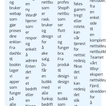
nettsider,
og
nettbutikk
profesjonell
en
føles
fra
brukervennlige
som
Shopify
ny
gammelt,
en
webapper
er
nettbutikk
WordPress
tregt
enkel
som
rask,
som
hjemmeside
eller
side
gjør
brukervennlig
ser
som
rotete,
til
prosessene
og
flott
er
kan
en
dine
designet
ut
responsivt
vår
komplett
enklere.
for
og
og
tjeneste
nettsideu
Fra
å
fungerer
enkelt
for
nettbutik
dashbord
øke
bra.
å
nettside
Teamet
til
salg.
Fra
administrere.
redesign
vårt
bookingsystemer
Du
produktoppsett
Enten
fikse
tilbyr
lager
får
til
det
det.
ekspert
vi
en
design
er
Vi
nettsideu
apper
butikk
designer
et
kan
Fjord,
som
med
vi
bedriftsnettsted
redesign
skredder
fungerer
alle
en
eller
det
for
på
funksjonene
butikk
en
slik
å
alle
bedriften
som