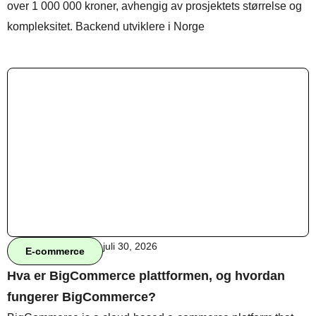
over 1 000 000 kroner, avhengig av prosjektets størrelse og
kompleksitet. Backend utviklere i Norge
Behandle ditt samtykke
For å gi best mulig opplevelse bruker vi
informasjonskapsler for å lagre eller få tilgang til
enhetsdata. Å nekte samtykke kan begrense enkelte
funksjoner.
Nødvendig
Preferanser
Statistikk
Markedsføring
juli 30, 2026
E-commerce
Hva er BigCommerce plattformen, og hvordan
fungerer BigCommerce?