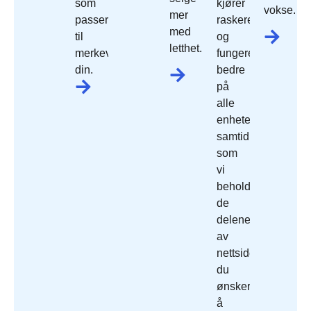
som
kjører
vokse.
mer
passer
raskere
med
til
og
letthet.
merkevaren
fungerer
din.
bedre
på
alle
enheter,
samtidig
som
vi
beholder
de
delene
av
nettside
du
ønsker
å