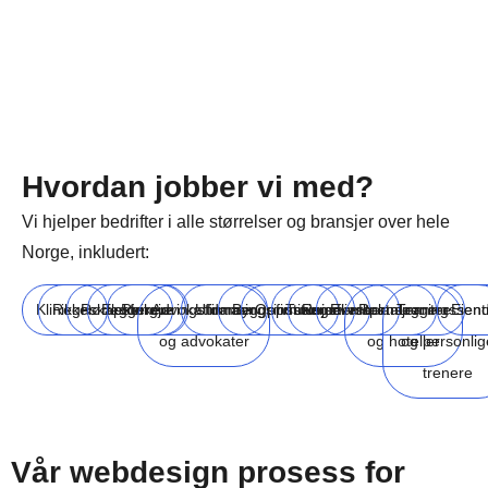
Hvordan jobber vi med?
Vi hjelper bedrifter i alle størrelser og bransjer over hele
Norge, inkludert:
Klinikker
Regnskapsførere
Rørleggere
Elektrikere
Rengjøringsfirmaer
Advokatfirmaer
Utdanningsinstitusjoner
Byggefirmaer
Oppussingsfirmaer
Turisme
Reiselivsbransjen
Eventplanleggere
Restauranter
Treningssent
Eien
og advokater
og hoteller
og personlig
trenere
Vår webdesign prosess for