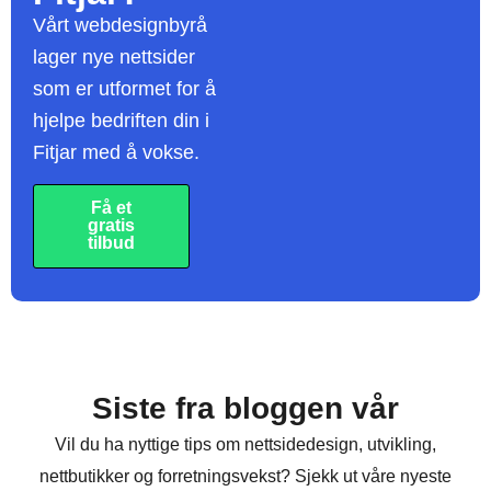
Vårt webdesignbyrå
lager nye nettsider
som er utformet for å
hjelpe bedriften din i
Fitjar med å vokse.
Få et
gratis
tilbud
Siste fra bloggen vår
Vil du ha nyttige tips om nettsidedesign, utvikling,
nettbutikker og forretningsvekst? Sjekk ut våre nyeste