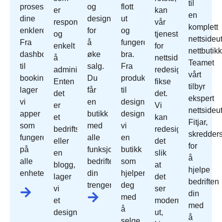
til
prosessene
og
flott
er
kan
en
dine
designet
ut
responsivt
vår
komplett
enklere.
for
og
og
tjeneste
nettsideut
Fra
å
fungerer
enkelt
for
nettbutikk
dashbord
øke
bra.
å
nettside
Teamet
til
salg.
Fra
administrere.
redesign
vårt
bookingsystemer
Du
produktoppsett
Enten
fikse
tilbyr
lager
får
til
det
det.
ekspert
vi
en
design
er
Vi
nettsideut
apper
butikk
designer
et
kan
Fitjar,
som
med
vi
bedriftsnettsted
redesign
skredder
fungerer
alle
en
eller
det
for
på
funksjonene
butikk
en
slik
å
alle
bedriften
som
blogg,
at
hjelpe
enheter.
din
hjelper
lager
det
bedriften
trenger.
deg
vi
ser
din
med
et
moderne
med
å
design
ut,
å
selge