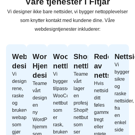
Våre tjenester i Fitjar
Vi designer ikke bare nettsider, vi bygger nettopplevelser
som knytter kontakt med kundene dine. Våre
webdesigntjenester inkluderer:
Webapp
WordPress
WooCommerce
Shopify
Redesign
Netts
design
Hjemmeside
nettbutikk
nettbutikk
av
Vi
bygger
design
nettside
Vi
Vi
Teamet
sikre
designer
bygger
vårt
Teamet
Hvis
og
rene,
tilpassede
lager
vårt
nettside
raske
raske
WooCommerce
en
designer
ditt
nettsider,
og
nettbutikk
profesjonell
en
føles
fra
brukervennlige
som
Shopify
ny
gammelt,
en
webapper
er
nettbutikk
WordPress
tregt
enkel
som
rask,
som
hjemmeside
eller
side
gjør
brukervennlig
ser
som
rotete,