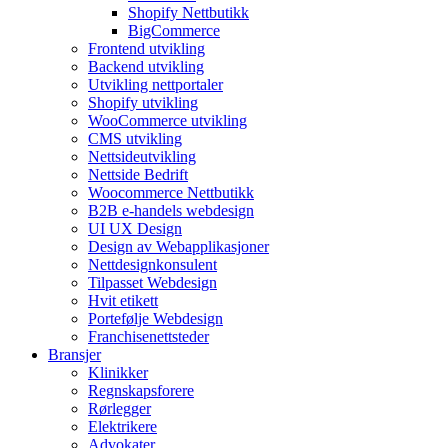
Shopify Nettbutikk
BigCommerce
Frontend utvikling
Backend utvikling
Utvikling nettportaler
Shopify utvikling
WooCommerce utvikling
CMS utvikling
Nettsideutvikling
Nettside Bedrift
Woocommerce Nettbutikk
B2B e-handels webdesign
UI UX Design
Design av Webapplikasjoner
Nettdesignkonsulent
Tilpasset Webdesign
Hvit etikett
Portefølje Webdesign
Franchisenettsteder
Bransjer
Klinikker
Regnskapsforere
Rørlegger
Elektrikere
Advokater