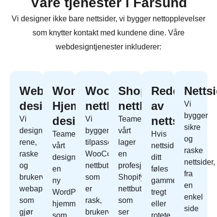
Våre tjenester i Farsund
Vi designer ikke bare nettsider, vi bygger nettopplevelser
som knytter kontakt med kundene dine. Våre
webdesigntjenester inkluderer:
Webapp
WordPress
WooCommerce
Shopify
Redesign
Netts
design
Hjemmeside
nettbutikk
nettbutikk
av
Vi
bygger
design
nettside
Vi
Vi
Teamet
sikre
designer
bygger
vårt
Teamet
Hvis
og
rene,
tilpassede
lager
vårt
nettside
raske
raske
WooCommerce
en
designer
ditt
nettsider,
og
nettbutikk
profesjonell
en
føles
fra
brukervennlige
som
Shopify
ny
gammelt,
en
webapper
er
nettbutikk
WordPress
tregt
enkel
som
rask,
som
hjemmeside
eller
side
gjør
brukervennlig
ser
som
rotete,