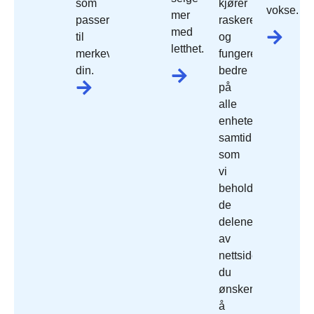
som
kjører
vokse.
mer
passer
raskere
med
til
og
letthet.
merkevaren
fungerer
din.
bedre
på
alle
enheter,
samtidig
som
vi
beholder
de
delene
av
nettside
du
ønsker
å