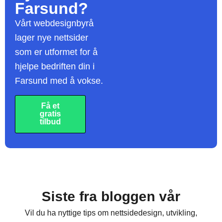
Farsund?
Vårt webdesignbyrå
lager nye nettsider
som er utformet for å
hjelpe bedriften din i
Farsund med å vokse.
Få et
gratis
tilbud
Siste fra bloggen vår
Vil du ha nyttige tips om nettsidedesign, utvikling,