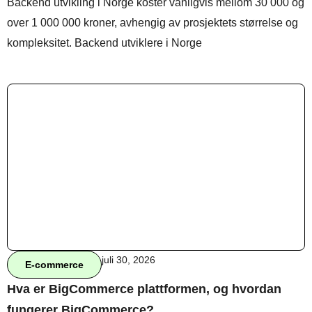
Backend utvikling i Norge koster vanligvis mellom 30 000 og
over 1 000 000 kroner, avhengig av prosjektets størrelse og
kompleksitet. Backend utviklere i Norge
Behandle ditt samtykke
For å gi best mulig opplevelse bruker vi
informasjonskapsler for å lagre eller få tilgang til
enhetsdata. Å nekte samtykke kan begrense enkelte
funksjoner.
Nødvendig
Preferanser
Statistikk
Markedsføring
juli 30, 2026
E-commerce
Hva er BigCommerce plattformen, og hvordan
fungerer BigCommerce?