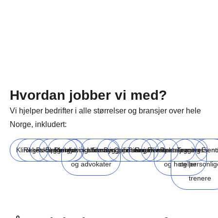
Hvordan jobber vi med?
Vi hjelper bedrifter i alle størrelser og bransjer over hele
Norge, inkludert:
Klinikker
Regnskapsførere
Rørleggere
Elektrikere
Rengjøringsfirmaer
Advokatfirmaer
Utdanningsinstitusjoner
Byggefirmaer
Oppussingsfirmaer
Turisme
Reiselivsbransjen
Eventplanleggere
Restauranter
Treningssent
Eien
og advokater
og hoteller
og personlig
trenere