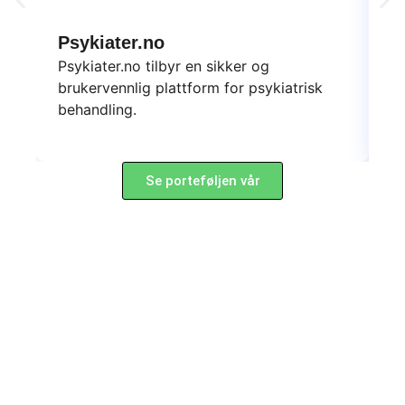
Psykiater.no
D
Psykiater.no tilbyr en sikker og
Da
brukervennlig plattform for psykiatrisk
sk
behandling.
yt
Se porteføljen vår