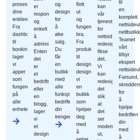
til
prosessene
og
flott
er
kan
en
dine
designet
ut
responsivt
vår
komplett
enklere.
for
og
og
tjeneste
nettsideut
Fra
å
fungerer
enkelt
for
nettbutikk
dashbord
øke
bra.
å
nettside
Teamet
til
salg.
Fra
administrere.
redesign
vårt
bookingsystemer
Du
produktoppsett
Enten
fikse
tilbyr
lager
får
til
det
det.
ekspert
vi
en
design
er
Vi
nettsideut
apper
butikk
designer
et
kan
Farsund,
som
med
vi
bedriftsnettsted
redesign
skredder
fungerer
alle
en
eller
det
for
på
funksjonene
butikk
en
slik
å
alle
bedriften
som
blogg,
at
hjelpe
enheter.
din
hjelper
lager
det
bedriften
trenger.
deg
vi
ser
din
med
et
moderne
med
å
design
ut,
å
selge