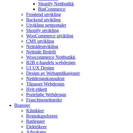
Shopify Nettbutikk
BigCommerce
Frontend utvikling
Backend utvikling
Utvikling nettportaler
Shopify utvikling
WooCommerce utvikling
CMS utvikling
Nettsideutvikling
Nettside Bedrift
Woocommerce Nettbutikk
B2B e-handels webdesign
UI UX Design
Design av Webapplikasjoner
Nettdesignkonsulent
Tilpasset Webdesign
Hvit etikett
Portefølje Webdesign
Franchisenettsteder
Bransjer
Klinikker
Regnskapsforere
Rørlegger
Elektrikere
Advokater