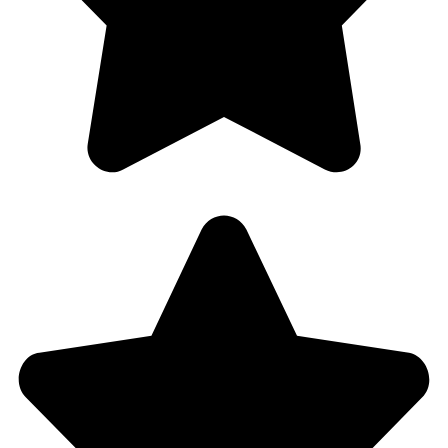
Behandle ditt samtykke
For å gi best mulig opplevelse bruker vi
informasjonskapsler for å lagre eller få tilgang til
enhetsdata. Å nekte samtykke kan begrense enkelte
funksjoner.
Nødvendig
Preferanser
Statistikk
Markedsføring