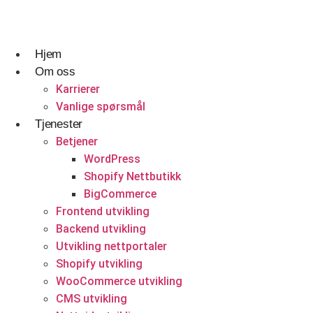
Skip
to
content
Hjem
Om oss
Reise og gjestfrihet
Designtjenester
Hvem vi er og hva vi gjør.
Karrierer
Vanlige spørsmål
Reisebyråer
UI UX Design
Karrierer
Tjenester
Betjener
Webapplikasjonsdesign
Vanlige spørsmål
WordPress
Tilpasset Webdesign
Shopify Nettbutikk
Nettsteddesign- og utviklingsbyrå i Norge
BigCommerce
Portefølje Webdesign
Få et tilbud
Frontend utvikling
Backend utvikling
B2B e-handels webdesign
Utvikling nettportaler
Byggetjenester
Utviklingstjenester
Shopify utvikling
WooCommerce utvikling
Byggefirmaer
Frontend utvikling
CMS utvikling