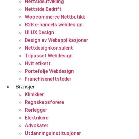
Nettsideutvikling
Backend utvikling
Nettside Bedrift
Woocommerce Nettbutikk
Utvikling nettportaler
B2B e-handels webdesign
CMS utvikling
UI UX Design
Design av Webapplikasjoner
Nettsideutvikling
Nettdesignkonsulent
Helsevesen og velvære
Tilpasset Webdesign
Konsulentvirksomhet og partnerskap
Hvit etikett
Klinikker
Nettdesignkonsulent
Portefølje Webdesign
Franchisenettsteder
Hvit etikett
Bransjer
E-handelsløsning
Klinikker
Regnskapsforere
Woocommerce Nettbutikk
Rørlegger
Elektrikere
Shopify utvikling
Advokater
Utdanningsinstitusjoner
WooCommerce utvikling