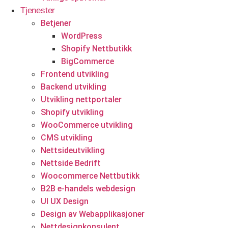
Tjenester
Eiendomstjenester
Betjener
WordPress
Eiendomsmeglere
Shopify Nettbutikk
BigCommerce
Frontend utvikling
Backend utvikling
Utvikling nettportaler
Shopify utvikling
WooCommerce utvikling
CMS utvikling
Start prosjektet ditt med oss
Nettsideutvikling
Nettside Bedrift
Klar til å gjøre ideen din om til en kraftfull digital opplevelse?
Woocommerce Nettbutikk
Vårt Nettsidedesign.no-team er her for å designe, bygge og
B2B e-handels webdesign
utvikle nettstedet ditt.
UI UX Design
Design av Webapplikasjoner
Få et tilbud
Nettdesignkonsulent