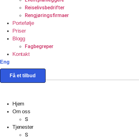
Reiselivsbedrifter
Rengjøringsfirmaer
Portefølje
Priser
Blogg
Fagbegreper
Kontakt
Eng
Få et tilbud
Hjem
Om oss
S
Tjenester
S