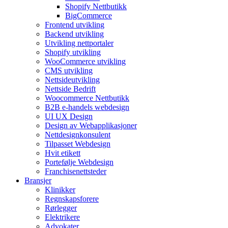
Shopify Nettbutikk
BigCommerce
Frontend utvikling
Backend utvikling
Utvikling nettportaler
Shopify utvikling
WooCommerce utvikling
CMS utvikling
Nettsideutvikling
Nettside Bedrift
Woocommerce Nettbutikk
B2B e-handels webdesign
UI UX Design
Design av Webapplikasjoner
Nettdesignkonsulent
Tilpasset Webdesign
Hvit etikett
Portefølje Webdesign
Franchisenettsteder
Bransjer
Klinikker
Regnskapsforere
Rørlegger
Elektrikere
Advokater