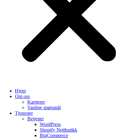
Hjem
Om oss
Karrierer
Vanlige spørsmål
Tjenester
Betjener
WordPress
Shopify Nettbutikk
BigCommerce