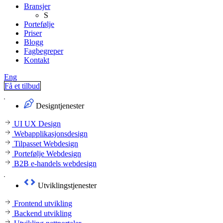
Bransjer
S
Portefølje
Priser
Blogg
Fagbegreper
Kontakt
Eng
Få et tilbud
Designtjenester
UI UX Design
Webapplikasjonsdesign
Tilpasset Webdesign
Portefølje Webdesign
B2B e-handels webdesign
Utviklingstjenester
Frontend utvikling
Backend utvikling