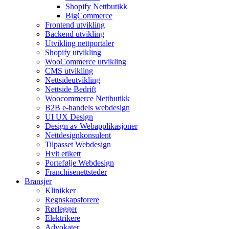
Shopify Nettbutikk
BigCommerce
Frontend utvikling
Backend utvikling
Utvikling nettportaler
Shopify utvikling
WooCommerce utvikling
CMS utvikling
Nettsideutvikling
Nettside Bedrift
Woocommerce Nettbutikk
B2B e-handels webdesign
UI UX Design
Design av Webapplikasjoner
Nettdesignkonsulent
Tilpasset Webdesign
Hvit etikett
Portefølje Webdesign
Franchisenettsteder
Bransjer
Klinikker
Regnskapsforere
Rørlegger
Elektrikere
Advokater