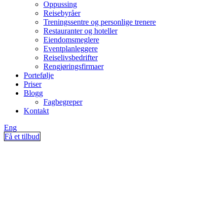
Oppussing
Reisebyråer
Treningssentre og personlige trenere
Restauranter og hoteller
Eiendomsmeglere
Eventplanleggere
Reiselivsbedrifter
Rengjøringsfirmaer
Portefølje
Priser
Blogg
Fagbegreper
Kontakt
Eng
Få et tilbud