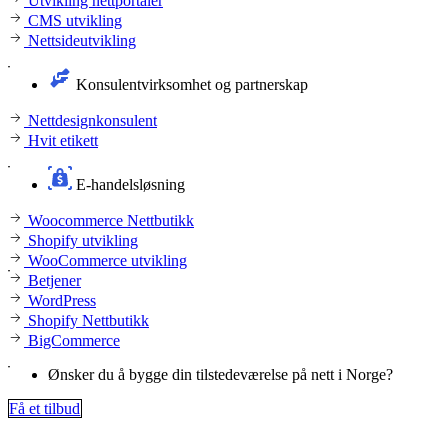
Utvikling nettportaler
CMS utvikling
Nettsideutvikling
Konsulentvirksomhet og partnerskap
Nettdesignkonsulent
Hvit etikett
E-handelsløsning
Woocommerce Nettbutikk
Shopify utvikling
WooCommerce utvikling
Betjener
WordPress
Shopify Nettbutikk
BigCommerce
Ønsker du å bygge din tilstedeværelse på nett i Norge?
Få et tilbud