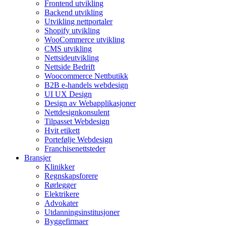
Frontend utvikling
Backend utvikling
Utvikling nettportaler
Shopify utvikling
WooCommerce utvikling
CMS utvikling
Nettsideutvikling
Nettside Bedrift
Woocommerce Nettbutikk
B2B e-handels webdesign
UI UX Design
Design av Webapplikasjoner
Nettdesignkonsulent
Tilpasset Webdesign
Hvit etikett
Portefølje Webdesign
Franchisenettsteder
Bransjer
Klinikker
Regnskapsforere
Rørlegger
Elektrikere
Advokater
Utdanningsinstitusjoner
Byggefirmaer