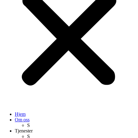
Hjem
Om oss
S
Tjenester
S