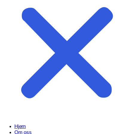
Start prosjektet ditt med oss
Klar til å gjøre ideen din om til en kraftfull digital opplevelse?
Vårt Nettsidedesign.no-team er her for å designe, bygge og
utvikle nettstedet ditt.
Få et tilbud
Hjem
Om oss