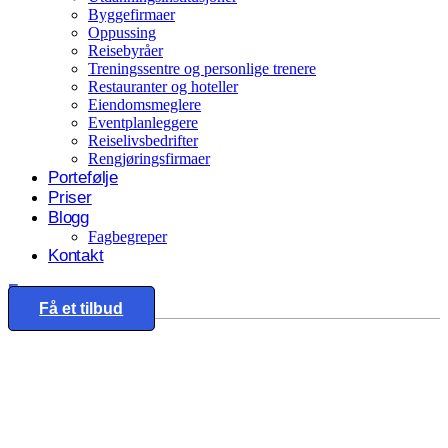
Byggefirmaer
Oppussing
Reisebyråer
Treningssentre og personlige trenere
Restauranter og hoteller
Eiendomsmeglere
Eventplanleggere
Reiselivsbedrifter
Rengjøringsfirmaer
Portefølje
Priser
Blogg
Fagbegreper
Kontakt
Eng
Få et tilbud