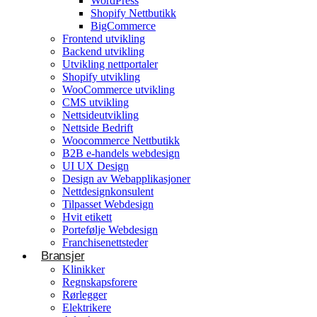
WordPress
Shopify Nettbutikk
BigCommerce
Konsulentvirksomhet og partnerskap
Frontend utvikling
Backend utvikling
Nettdesignkonsulent
Utvikling nettportaler
Hvit etikett
Shopify utvikling
WooCommerce utvikling
CMS utvikling
E-handelsløsning
Nettsideutvikling
Nettside Bedrift
Woocommerce Nettbutikk
Woocommerce Nettbutikk
Shopify utvikling
B2B e-handels webdesign
UI UX Design
WooCommerce utvikling
Byggetjenester
Design av Webapplikasjoner
Betjener
Nettdesignkonsulent
Byggefirmaer
WordPress
Tilpasset Webdesign
Hvit etikett
Shopify Nettbutikk
Portefølje Webdesign
BigCommerce
Franchisenettsteder
Bransjer
Ønsker du å bygge din tilstedeværelse på nett i
Klinikker
Norge?
Regnskapsforere
Rørlegger
Få et tilbud
Elektrikere