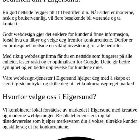
En god nettside bygger tillit til bedriften din. Når siden er moderne,
rask og brukervennlig, vil flere besøkende bli værende og ta
kontakt.
Godt webdesign gjør det enklere for kunder å finne informasjon,
forstå hva du tilbyr og velge deg fremfor konkurrentene. Derfor er
en profesjonell nettside en viktig investering for alle bedrifter.
Med riktig webdesignfirma får du en nettside som fungerer på alle
enheter, laster raskt og er optimalisert for Google. Dette gir bedre
synlighet og en bedre opplevelse for kundene dine.
Våre webdesign-tjenester i Eigersund hjelper deg med å skape et
sterkt førsteinntrykk og skille deg ut i et konkurransepreget marked.
Hvorfor velge oss i Eigersund?
Vi kombinerer lokal forståelse av markedet i Eigersund med kreative
og moderne webløsninger. Resultatet er en sterk digital
tilstedeværelse som hjelper merkevaren din å vokse, tiltrekke kunder
og skille seg ut fra konkurrentene.