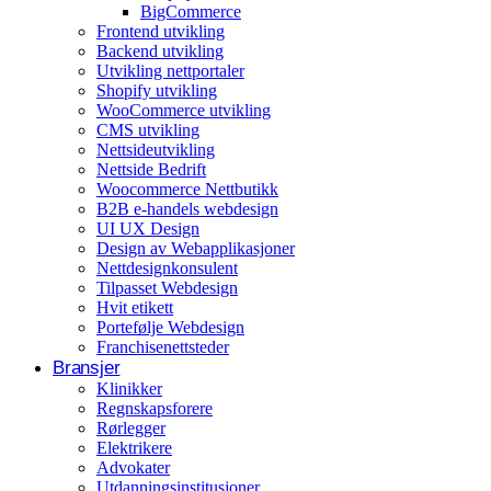
BigCommerce
Arrangementer og opplevelser
Frontend utvikling
Backend utvikling
Eventplanleggere
Utvikling nettportaler
Shopify utvikling
WooCommerce utvikling
CMS utvikling
Nettsideutvikling
Nettside Bedrift
Woocommerce Nettbutikk
B2B e-handels webdesign
UI UX Design
Design av Webapplikasjoner
Nettdesignkonsulent
Tilpasset Webdesign
Hvit etikett
Portefølje Webdesign
Franchisenettsteder
Bransjer
Klinikker
Regnskapsforere
Rørlegger
Elektrikere
Advokater
Utdanningsinstitusjoner