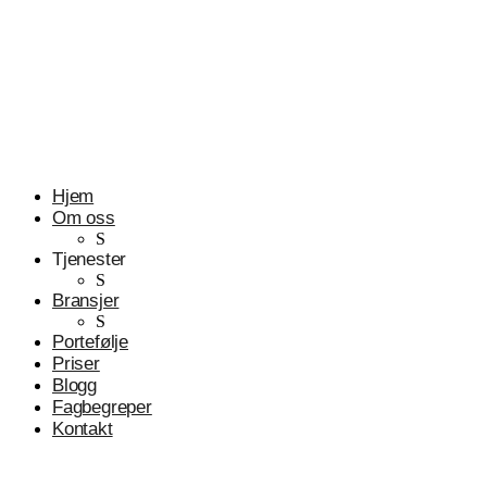
Profesjonelle tjenester
Advokater
Hjem
Om oss
S
Tjenester
S
Bransjer
S
Portefølje
Priser
Blogg
Fagbegreper
Kontakt