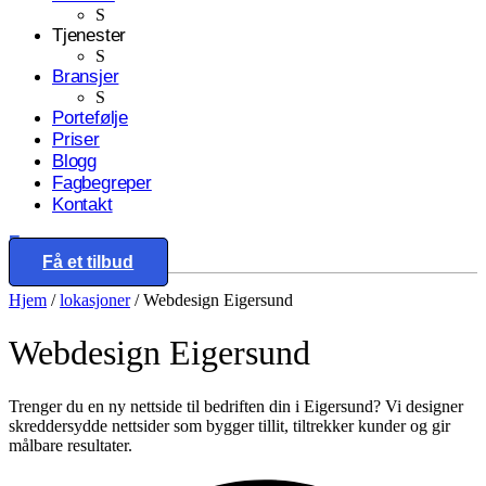
S
Tjenester
S
Bransjer
S
Portefølje
Priser
Blogg
Fagbegreper
Kontakt
Eng
Få et tilbud
Hjem
/
lokasjoner
/
Webdesign Eigersund
Webdesign
Eigersund
Trenger du en ny nettside til bedriften din i Eigersund? Vi designer
skreddersydde nettsider som bygger tillit, tiltrekker kunder og gir
målbare resultater.