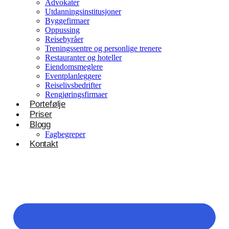
Advokater
Utdanningsinstitusjoner
Byggefirmaer
Oppussing
Reisebyråer
Treningssentre og personlige trenere
Restauranter og hoteller
Eiendomsmeglere
Eventplanleggere
Reiselivsbedrifter
Rengjøringsfirmaer
Portefølje
Priser
Blogg
Fagbegreper
Kontakt
Helsevesen og velvære
Klinikker