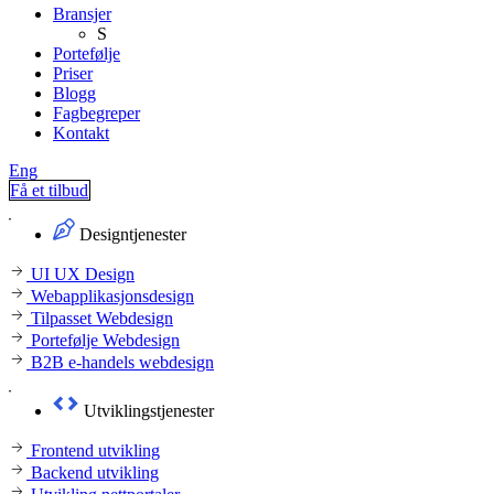
Bransjer
S
Portefølje
Priser
Blogg
Fagbegreper
Kontakt
Eng
Få et tilbud
Designtjenester
UI UX Design
Webapplikasjonsdesign
Tilpasset Webdesign
Portefølje Webdesign
B2B e-handels webdesign
Utviklingstjenester
Frontend utvikling
Backend utvikling