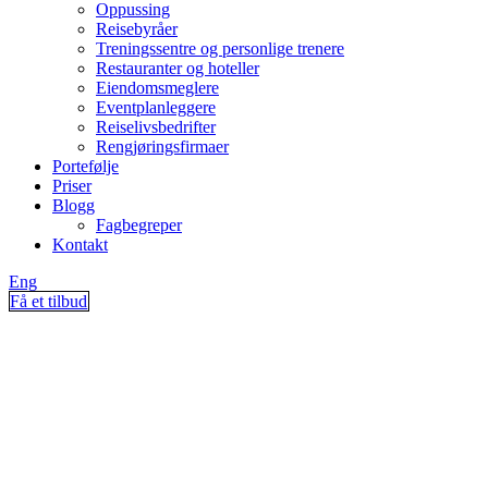
Oppussing
Reisebyråer
Treningssentre og personlige trenere
Restauranter og hoteller
Eiendomsmeglere
Eventplanleggere
Reiselivsbedrifter
Rengjøringsfirmaer
Portefølje
Priser
Blogg
Fagbegreper
Kontakt
Eng
Få et tilbud