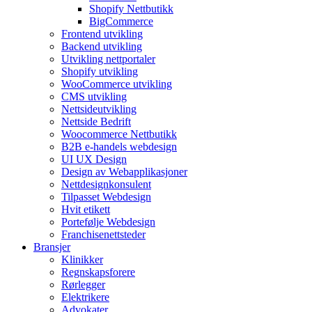
Shopify Nettbutikk
BigCommerce
Frontend utvikling
Backend utvikling
Utvikling nettportaler
Shopify utvikling
WooCommerce utvikling
CMS utvikling
Nettsideutvikling
Nettside Bedrift
Woocommerce Nettbutikk
B2B e-handels webdesign
UI UX Design
Design av Webapplikasjoner
Nettdesignkonsulent
Tilpasset Webdesign
Hvit etikett
Portefølje Webdesign
Franchisenettsteder
Bransjer
Klinikker
Regnskapsforere
Rørlegger
Elektrikere
Advokater