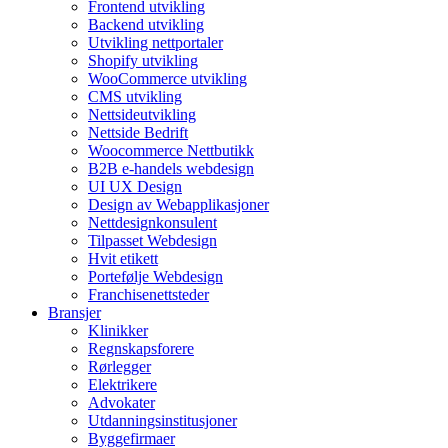
Frontend utvikling
Backend utvikling
Utvikling nettportaler
Shopify utvikling
WooCommerce utvikling
CMS utvikling
Nettsideutvikling
Nettside Bedrift
Woocommerce Nettbutikk
B2B e-handels webdesign
UI UX Design
Design av Webapplikasjoner
Nettdesignkonsulent
Tilpasset Webdesign
Hvit etikett
Portefølje Webdesign
Franchisenettsteder
Bransjer
Klinikker
Regnskapsforere
Rørlegger
Elektrikere
Advokater
Utdanningsinstitusjoner
Byggefirmaer