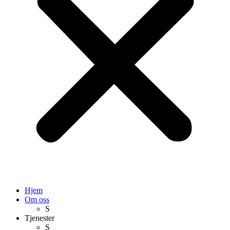
Hjem
Om oss
S
Tjenester
S