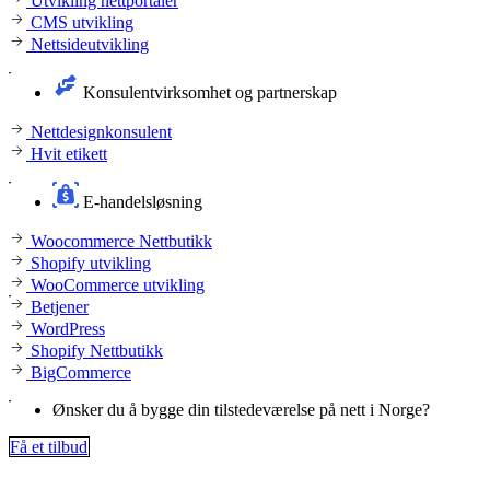
Utvikling nettportaler
CMS utvikling
Nettsideutvikling
Konsulentvirksomhet og partnerskap
Nettdesignkonsulent
Hvit etikett
E-handelsløsning
Woocommerce Nettbutikk
Shopify utvikling
WooCommerce utvikling
Betjener
WordPress
Shopify Nettbutikk
BigCommerce
Ønsker du å bygge din tilstedeværelse på nett i Norge?
Få et tilbud