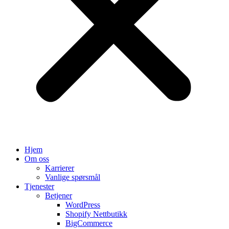
Hjem
Om oss
Karrierer
Vanlige spørsmål
Tjenester
Betjener
WordPress
Shopify Nettbutikk
BigCommerce