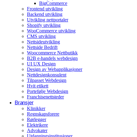
BigCommerce
Arrangementer og opplevelser
Frontend utvikling
Backend utvikling
Eventplanleggere
Utvikling nettportaler
Shopify utvikling
WooCommerce utvikling
CMS utvikling
Nettsideutvikling
Nettside Bedrift
Woocommerce Nettbutikk
B2B e-handels webdesign
UI UX Design
Design av Webapplikasjoner
Nettdesignkonsulent
Tilpasset Webdesign
Hvit etikett
Portefølje Webdesign
Franchisenettsteder
Bransjer
Klinikker
Regnskapsforere
Rørlegger
Elektrikere
Advokater
Utdanningsinstitusjoner