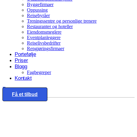
Byggefirmaer
Oppussing
Reisebyråer
Treningssentre og personlige trenere
Restauranter og hoteller
Eiendomsmeglere
Eventplanleggere
Reiselivsbedrifter
Rengjøringsfirmaer
Portefølje
Priser
Blogg
Fagbegreper
Kontakt
Eng
Få et tilbud