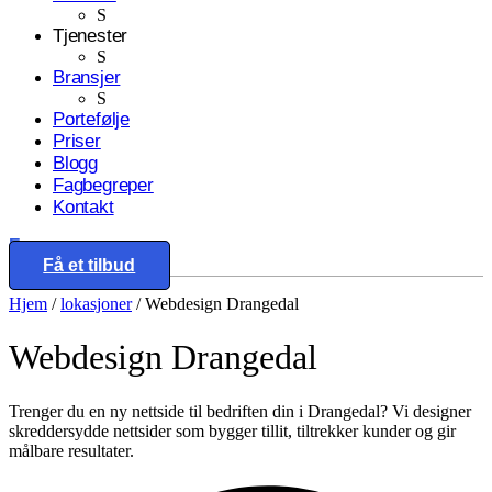
S
Tjenester
S
Bransjer
S
Portefølje
Priser
Blogg
Fagbegreper
Kontakt
Eng
Få et tilbud
Hjem
/
lokasjoner
/
Webdesign Drangedal
Webdesign
Drangedal
Trenger du en ny nettside til bedriften din i Drangedal? Vi designer
skreddersydde nettsider som bygger tillit, tiltrekker kunder og gir
målbare resultater.