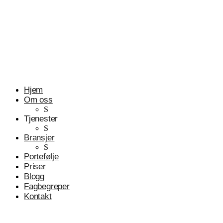
Profesjonelle tjenester
Advokater
Hjem
Om oss
S
Tjenester
S
Bransjer
S
Portefølje
Priser
Blogg
Fagbegreper
Kontakt