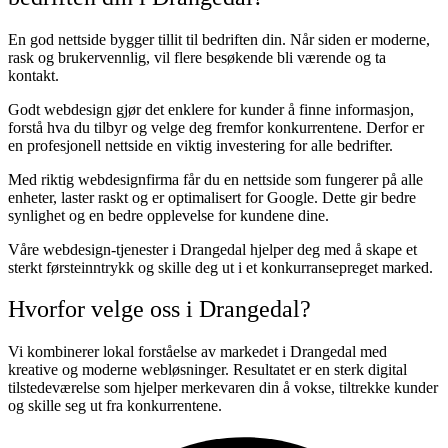
En god nettside bygger tillit til bedriften din. Når siden er moderne,
rask og brukervennlig, vil flere besøkende bli værende og ta
kontakt.
Godt webdesign gjør det enklere for kunder å finne informasjon,
forstå hva du tilbyr og velge deg fremfor konkurrentene. Derfor er
en profesjonell nettside en viktig investering for alle bedrifter.
Med riktig webdesignfirma får du en nettside som fungerer på alle
enheter, laster raskt og er optimalisert for Google. Dette gir bedre
synlighet og en bedre opplevelse for kundene dine.
Våre webdesign-tjenester i Drangedal hjelper deg med å skape et
sterkt førsteinntrykk og skille deg ut i et konkurransepreget marked.
Hvorfor velge oss i Drangedal?
Vi kombinerer lokal forståelse av markedet i Drangedal med
kreative og moderne webløsninger. Resultatet er en sterk digital
tilstedeværelse som hjelper merkevaren din å vokse, tiltrekke kunder
og skille seg ut fra konkurrentene.