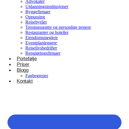
Advokater
Utdanningsinstitusjoner
Byggefirmaer
Oppussing
Reisebyråer
Treningssentre og personlige trenere
Restauranter og hoteller
Eiendomsmeglere
Eventplanleggere
Reiselivsbedrifter
Rengjøringsfirmaer
Portefølje
Priser
Blogg
Fagbegreper
Kontakt
Helsevesen og velvære
Klinikker