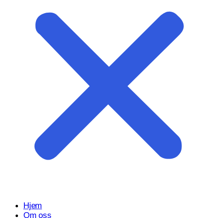
Start prosjektet ditt med oss
Klar til å gjøre ideen din om til en kraftfull digital opplevelse?
Vårt Nettsidedesign.no-team er her for å designe, bygge og
utvikle nettstedet ditt.
Få et tilbud
Hjem
Om oss