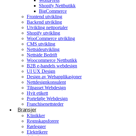
WordPress
Shopify Nettbutikk
BigCommerce
Konsulentvirksomhet og partnerskap
Frontend utvikling
Backend utvikling
Nettdesignkonsulent
Utvikling nettportaler
Hvit etikett
Shopify utvikling
WooCommerce utvikling
CMS utvikling
E-handelsløsning
Nettsideutvikling
Nettside Bedrift
Woocommerce Nettbutikk
Woocommerce Nettbutikk
Shopify utvikling
B2B e-handels webdesign
UI UX Design
WooCommerce utvikling
Byggetjenester
Design av Webapplikasjoner
Betjener
Nettdesignkonsulent
Byggefirmaer
WordPress
Tilpasset Webdesign
Hvit etikett
Shopify Nettbutikk
Portefølje Webdesign
BigCommerce
Franchisenettsteder
Bransjer
Ønsker du å bygge din tilstedeværelse på nett i
Klinikker
Norge?
Regnskapsforere
Rørlegger
Få et tilbud
Elektrikere