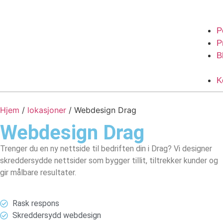
P
P
B
K
Hjem
/
lokasjoner
/
Webdesign Drag
Webdesign
Drag
Trenger du en ny nettside til bedriften din i Drag? Vi designer
skreddersydde nettsider som bygger tillit, tiltrekker kunder og
gir målbare resultater.
Rask respons
Skreddersydd webdesign