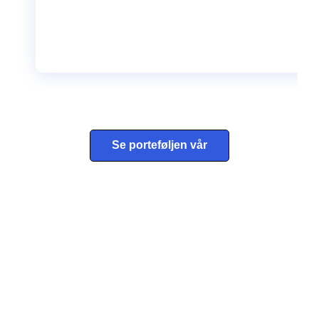
Behandle ditt samtykke
For å gi best mulig opplevelse bruker vi
informasjonskapsler for å lagre eller få tilgang til
enhetsdata. Å nekte samtykke kan begrense enkelte
funksjoner.
Se porteføljen vår
Nødvendig
Preferanser
Statistikk
Markedsføring